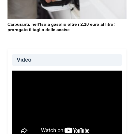
Carburanti, nell’Isola gasolio oltre i 2,10 euro al litro:
prorogato il taglio delle accise
Video
Oltre 115 giovani provenienti da 20 Paesi e quattro
continenti partecipano alla XIV edizione del Campo
di volontariato “Fai la Differenza”, promosso dalla
Chiesa di Cagliari attraverso la Caritas diocesana.
L’iniziativa, in programma fino a domenica, unisce
servizio, formazione e confronto interculturale,
coinvolgendo i partecipanti in attività a sostegno