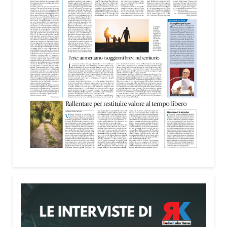
rafforza la vocazione al servizio», sottolinea
Cristiano Pani.
Il programma dedica spazio anche ai temi della
pace e della cooperazione nel Mediterraneo. Oggi
pomeriggio, alla Mediateca del Mediterraneo
(MEM), l’incontro con l’arcivescovo monsignor
Giuseppe Baturi ha approfondito il ruolo dei giovani
nella costruzione di ponti tra culture e popoli, con
un confronto inserito nel percorso “Cagliari Città
della Pace e del Mediterraneo”, progetto che
promuove il dialogo e la collaborazione tra le
diverse realtà del bacino mediterraneo.
Tra le testimonianze quella di Thea, giovane
libanese del Consiglio dei Giovani del
Mediterraneo della CEI: «Il campo è molto più di
un’esperienza di volontariato: è un’opportunità per
costruire relazioni attraverso il servizio, linguaggio