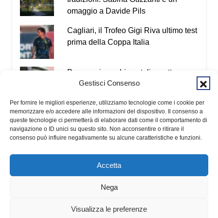
omaggio a Davide Pils
Cagliari, il Trofeo Gigi Riva ultimo test
prima della Coppa Italia
Droga nei pacchi postali, quattro
Gestisci Consenso
arresti tra Cagliari e San Giovanni
Suergiu
Per fornire le migliori esperienze, utilizziamo tecnologie come i cookie per
memorizzare e/o accedere alle informazioni del dispositivo. Il consenso a
Tre voli cancellati in una mattina:
queste tecnologie ci permetterà di elaborare dati come il comportamento di
ancora disagi sulla rotta Cagliari-
navigazione o ID unici su questo sito. Non acconsentire o ritirare il
Roma
consenso può influire negativamente su alcune caratteristiche e funzioni.
Accetta
Nega
© 2026 Fondazione Kalaritana Media
Contributi pubblici
Visualizza le preferenze