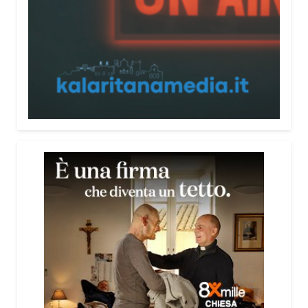
personale e il contatto diretto con chi vive situazioni
di vulnerabilità mi hanno spinto a creare uno
strumento semplice, concreto e facilmente
consultabile. L’obiettivo era accompagnare le
persone, non spaventarle o farle sentire giudicate».
Che cosa contiene il Vademecum?
Non si limita a spiegare cosa sono le truffe.
Propone esempi concreti, segnali d’allarme e
comportamenti utili da adottare. È una guida pratica
che può essere consultata in qualsiasi momento e
che punta soprattutto a prevenire.
Lei pone molta attenzione anche all’aspetto
psicologico del fenomeno.
Sì, perché il truffatore manipola soprattutto le
emozioni. Più che dire semplicemente “non
cliccare” o “non aprire la porta”, ho voluto aiutare le