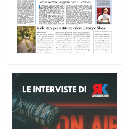
Attenzione alle telefonate
Una pubblicazione di servizio dedicata alla
prevenzione delle truffe ai danni degli anziani e
delle persone più fragili. Si tratta del
Vademecum
contro le truffe
, realizzato da Sergio Cavoli, autore
del libro
Passi di Speranza
e da anni impegnato nel
sostegno alle persone più vulnerabili. «L’idea di
realizzare il Vademecum – ha detto ai microfoni di
Radio Kalaritana – nasce dalla consapevolezza
che le truffe colpiscono soprattutto le persone più
fragili: anziani, malati e persone socialmente
isolate, che spesso vengono lasciate sole e senza
strumenti per difendersi. La mia esperienza