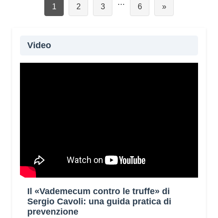
…
Pagina
Pagina
Pagina
Pagina
1
2
3
6
»
Video
Il «Vademecum contro le truffe» di
Sergio Cavoli: una guida pratica di
prevenzione