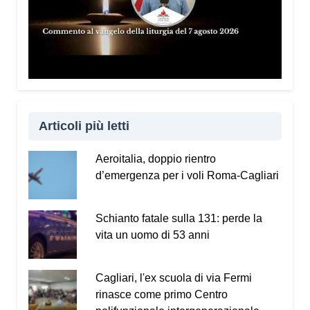
capire il meccanismo: qualunque sia il metodo
utilizzato, l’obiettivo è sempre entrare nella nostra
vita e ottenere denaro o informazioni personali. Per
questo invito tutti a scaricare gratuitamente il
Vademecum dal sito
www.infotruffe.com
, a
condividerlo e a parlarne con i propri familiari. Una
comunità informata è una comunità che sa
proteggere sé stessa e le persone più fragili.
Articoli più letti
Qui l’intervista a Radio Kalaritana.
Aeroitalia, doppio rientro
d’emergenza per i voli Roma-Cagliari
Schianto fatale sulla 131: perde la
vita un uomo di 53 anni
Cagliari, l'ex scuola di via Fermi
rinasce come primo Centro