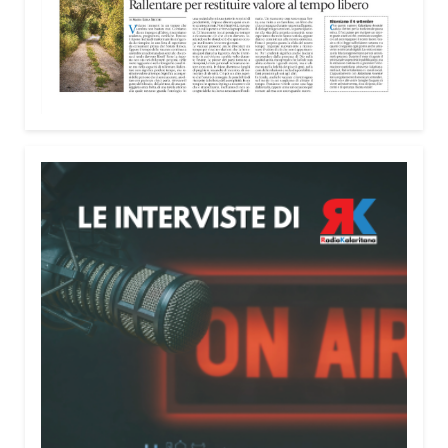
nella costruzione di ponti tra culture e popoli, con
un confronto inserito nel percorso “Cagliari Città
della Pace e del Mediterraneo”, progetto che
promuove il dialogo e la collaborazione tra le
diverse realtà del bacino mediterraneo.
Tra le testimonianze quella di Thea, giovane
libanese del Consiglio dei Giovani del
Mediterraneo della CEI: «Il campo è molto più di
un’esperienza di volontariato: è un’opportunità per
costruire relazioni attraverso il servizio, linguaggio
universale capace di unire persone diverse».
Condividi:
Facebook
X
WhatsApp
LinkedIn
E-mail
Stampa