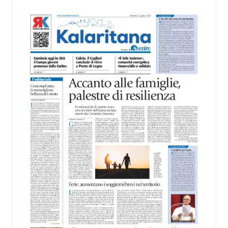
territorio, dall’assistenza agli anziani e alle persone
con disabilità nelle attività dell’OAMI al supporto nei
centri di accoglienza per migranti, dove
contribuiscono anche alla cura degli spazi comuni.
«Prendersi cura degli ambienti significa favorire
accoglienza e dignità», racconta Alessandro
Adimari.
Tra i partecipanti anche i seminaristi, impegnati
accanto agli anziani della casa di riposo Cristo Re.
«Un’esperienza di crescita umana e spirituale che
rafforza la vocazione al servizio», sottolinea
Cristiano Pani.
Il programma dedica spazio anche ai temi della
pace e della cooperazione nel Mediterraneo. Oggi
pomeriggio, alla Mediateca del Mediterraneo
(MEM), l’incontro con l’arcivescovo monsignor
Giuseppe Baturi ha approfondito il ruolo dei giovani