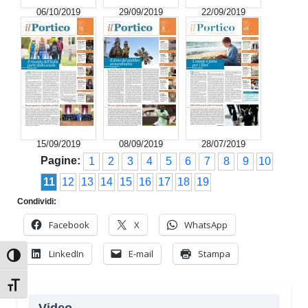
06/10/2019
29/09/2019
22/09/2019
15/09/2019
08/09/2019
28/07/2019
Pagine:
1
2
3
4
5
6
7
8
9
10
11
12
13
14
15
16
17
18
19
Condividi:
Facebook
X
WhatsApp
LinkedIn
E-mail
Stampa
Attiva/disattiva alto contrasto
Attiva/disattiva dimensione testo