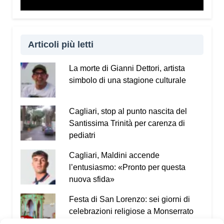
che nasce tra gli operai e il legame con il proprio
luogo di lavoro. Nonostante le difficoltà e la fatica,
quel luogo diventa parte della propria vita, perché
rappresenta il sostentamento e la quotidianità.
Articoli più letti
Sono aspetti umani che spesso vengono
dimenticati quando si parla soltanto di numeri e
La morte di Gianni Dettori, artista
statistiche.
simbolo di una stagione culturale
Che reazione avete avuto dal pubblico,
soprattutto dai ragazzi?
Cagliari, stop al punto nascita del
Santissima Trinità per carenza di
Tre anni fa i ragazzi si sono emozionati molto. È
pediatri
anche per questo che ho deciso di riprendere lo
spettacolo: dura circa cinquanta minuti, è di facile
Cagliari, Maldini accende
fruizione e permette di affrontare questi temi senza
l’entusiasmo: «Pronto per questa
appesantire il pubblico. Ringrazio quindi il Festival
nuova sfida»
Percorsi Teatrali
e Stefano Ledda per avermi voluto
nuovamente a Santulussurgiu. È il terzo anno di
Festa di San Lorenzo: sei giorni di
collaborazione e ne sono particolarmente felice.
celebrazioni religiose a Monserrato