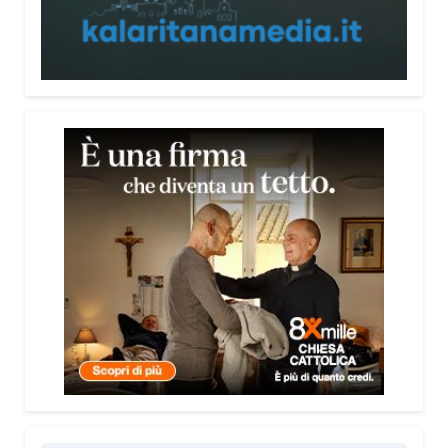
nessuna delle due tragedie le persone hanno avuto
il tempo di gridare “al fuoco”. È successo tutto così
rapidamente che non hanno avuto nemmeno la
possibilità di dare l’allarme. Nel caso di Marcinelle
erano come topi in gabbia: non c’è stato il tempo di
reagire. Il titolo rappresenta quindi quel grido
disperato che, in quelle circostanze, purtroppo non
è mai stato possibile pronunciare.
Due tragedie avvenute in epoche diverse, ma
accomunate da un tema ancora
drammaticamente attuale: la sicurezza sul
lavoro.
Esatto. Parliamo di una tragedia degli anni
Cinquanta che, purtroppo, si è ripetuta nel tempo,
fino alla ThyssenKrupp nel 2007 e oltre. Al centro
c’è sempre la mancanza di attenzione alla
sicurezza e, soprattutto, alla vita delle persone.