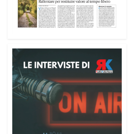
Il Festival
Percorsi Teatrali
del Teatro del Segno è
in corso fino al 16 agosto a Santulussurgiu. Tra i
protagonisti anche Fabrizio Coniglio, che porta in
prima regionale
Al Fuoco
, uno spettacolo dedicato
a due tragedie legate alla sicurezza sul lavoro,
quella di Marcinelle e quella della ThyssenKrupp.
«
Quel titolo
, “Al fuoco”, –
ha detto il protagonista ai
microfoni di Radio Kalaritana
–
ci ricorda come in