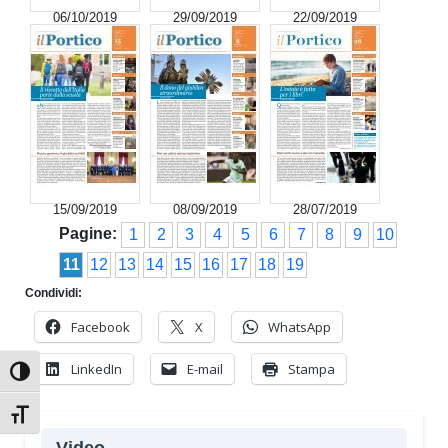
06/10/2019
29/09/2019
22/09/2019
15/09/2019
08/09/2019
28/07/2019
Pagine:
1
2
3
4
5
6
7
8
9
10
11
12
13
14
15
16
17
18
19
Condividi:
Facebook
X
WhatsApp
LinkedIn
E-mail
Stampa
Attiva/disattiva alto contrasto
Attiva/disattiva dimensione testo