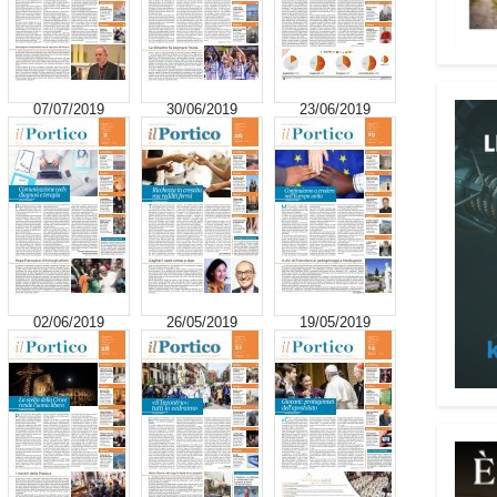
signi
digni
Adima
Tra i
07/07/2019
30/06/2019
23/06/2019
impeg
casa 
«Un’e
spiri
al se
Pani.
Il p
02/06/2019
26/05/2019
19/05/2019
ai te
coope
Oggi 
Medit
l’ar
Batur
giova