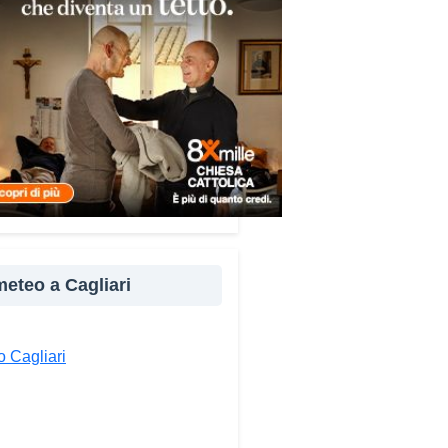
re e popoli, con un confronto
ito nel percorso “Cagliari Città
 Pace e del Mediterraneo”,
tto che promuove il dialogo e
llaborazione tra le diverse
à del bacino mediterraneo.
e testimonianze quella di Thea,
ne libanese del Consiglio dei
ni del Mediterraneo della CEI:
ampo è molto più di
perienza di volontariato: è
 meteo a Cagliari
portunità per costruire relazioni
verso il servizio, linguaggio
rsale capace di unire persone
 Cagliari
se».
ndividi: