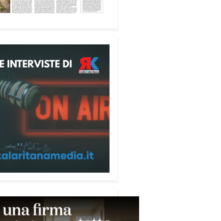
fica favorire accoglienza e
tà», racconta Alessandro
ri.
 partecipanti anche i seminaristi,
nati accanto agli anziani della
di riposo Cristo Re.
sperienza di crescita umana e
tuale che rafforza la vocazione
rvizio», sottolinea Cristiano
rogramma dedica spazio anche
mi della pace e della
razione nel Mediterraneo.
pomeriggio, alla Mediateca del
erraneo (MEM), l’incontro con
civescovo monsignor Giuseppe
i ha approfondito il ruolo dei
ni nella costruzione di ponti tra