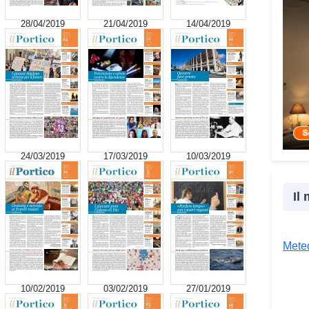
cultu
28/04/2019
21/04/2019
14/04/2019
inser
della
proge
la co
realt
Tra l
giova
Giova
24/03/2019
17/03/2019
10/03/2019
«Il c
un’es
Il
un’op
attra
unive
Meteo
diver
Co
10/02/2019
03/02/2019
27/01/2019