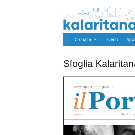
Cronaca
Eventi
Spo
Sfoglia Kalarita