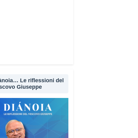
Facebook
X
WhatsApp
LinkedIn
E-mail
Stampa
ànoia… Le riflessioni del
scovo Giuseppe