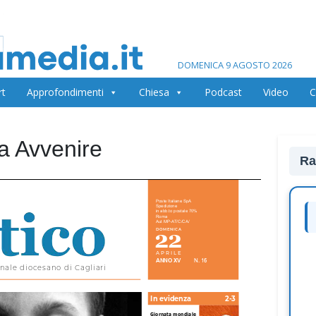
DOMENICA 9 AGOSTO 2026
rt
Approfondimenti
Chiesa
Podcast
Video
C
na Avvenire
Ra