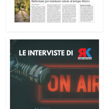
lunedì al venerdì dalle 9 alle 19 e il sabato dalle 9
alle 13.
Condividi:
Facebook
X
WhatsApp
LinkedIn
E-mail
Stampa