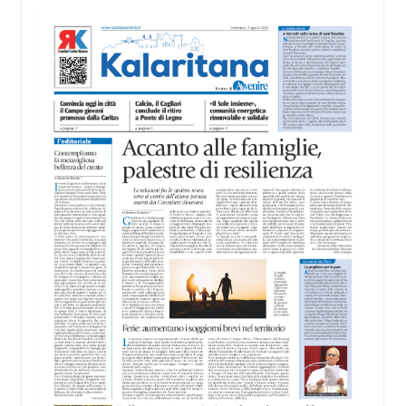
«L’idea nasce dall’esigenza di valorizzare il
rapporto tra Cagliari e il mare – ha spiegato
Biancacci –. Anche se la candidatura per
quest’anno è stata assegnata a un’altra città,
questo percorso rappresenta un’importante
occasione di crescita. Cagliari ha tutte le
caratteristiche per riproporsi in futuro, perché è una
delle città sul mare più belle d’Italia».
Il cuore della mostra è il rapporto tra il mare e la
luce, elementi che attraversano tutte le opere
esposte e che trovano nella sede della MEM una
particolare valorizzazione. Le grandi vetrate dello
spazio culturale restituiscono infatti una luminosità
naturale capace di entrare in dialogo con i colori
delle opere.
La mostra sarà visitabile alla MEM fino al 30
agosto, negli orari di apertura della struttura: dal