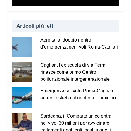
Vademecum dal sito
www.infotruffe.com
, a
condividerlo e a parlarne con i propri familiari. Una
comunità informata è una comunità che sa
proteggere sé stessa e le persone più fragili.
Articoli più letti
Qui l’intervista a Radio Kalaritana.
Aeroitalia, doppio rientro
d’emergenza per i voli Roma-Cagliari
Condividi:
Facebook
X
WhatsApp
Cagliari, l'ex scuola di via Fermi
rinasce come primo Centro
LinkedIn
E-mail
Stampa
polifunzionale intergenerazionale
Emergenza sul volo Roma-Cagliari:
aereo costretto al rientro a Fiumicino
Sardegna, il Comparto unico entra
nel vivo: 30 milioni per avvicinare i
trattamenti degli enti locali a quelli