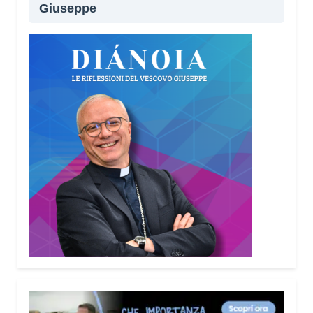
Giuseppe
Lei sta portando questo progetto anche nei
territori.
Sì, sto incontrando tante comunità in tutta Italia.
Ringrazio i comuni, le prefetture e le
amministrazioni che hanno scelto di diffondere il
Vademecum. Tra gli ultimi ad aderire c’è il Comune
di Elmas. Durante questi incontri ribadisco sempre
un concetto: non bisogna avere paura di
denunciare o segnalare anche un semplice
tentativo di truffa. Ogni segnalazione permette alle
forze dell’ordine di organizzare controlli più efficaci
sul territorio.
Lei parla anche delle cosiddette “cinque
bandiere rosse”. Di cosa si tratta?
Sono cinque segnali che devono far scattare
l’allarme: quando qualcuno mette fretta, incute