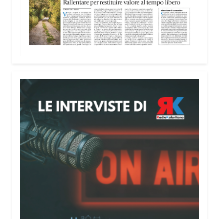
Attenzione alle telefonate
Una pubblicazione di servizio dedicata alla
prevenzione delle truffe ai danni degli anziani e
delle persone più fragili. Si tratta del
Vademecum
contro le truffe
, realizzato da Sergio Cavoli, autore
del libro
Passi di Speranza
e da anni impegnato nel
sostegno alle persone più vulnerabili. «L’idea di
realizzare il Vademecum – ha detto ai microfoni di
Radio Kalaritana – nasce dalla consapevolezza
che le truffe colpiscono soprattutto le persone più
fragili: anziani, malati e persone socialmente
isolate, che spesso vengono lasciate sole e senza
strumenti per difendersi. La mia esperienza
personale e il contatto diretto con chi vive situazioni
di vulnerabilità mi hanno spinto a creare uno
strumento semplice, concreto e facilmente
consultabile. L’obiettivo era accompagnare le