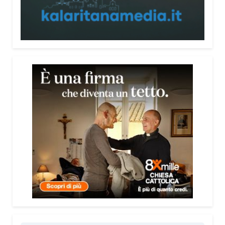
persone, non spaventarle o farle sentire giudicate».
Che cosa contiene il Vademecum?
Non si limita a spiegare cosa sono le truffe.
Propone esempi concreti, segnali d’allarme e
comportamenti utili da adottare. È una guida pratica
che può essere consultata in qualsiasi momento e
che punta soprattutto a prevenire.
Lei pone molta attenzione anche all’aspetto
psicologico del fenomeno.
Sì, perché il truffatore manipola soprattutto le
emozioni. Più che dire semplicemente “non
cliccare” o “non aprire la porta”, ho voluto aiutare le
persone a riconoscere le leve psicologiche
utilizzate dai truffatori: l’urgenza, la paura, il
richiamo all’autorità, la fiducia e l’isolamento.
Comprendere questi meccanismi significa costruire