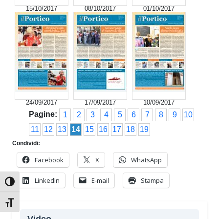
15/10/2017
08/10/2017
01/10/2017
24/09/2017
17/09/2017
10/09/2017
Pagine:
1
2
3
4
5
6
7
8
9
10
11
12
13
14
15
16
17
18
19
Condividi:
Facebook
X
WhatsApp
LinkedIn
E-mail
Stampa
Attiva/disattiva alto contrasto
Attiva/disattiva dimensione testo