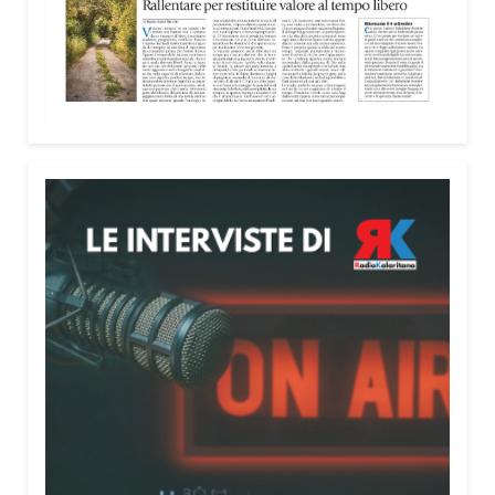
nella costruzione di ponti tra culture e popoli, con
un confronto inserito nel percorso “Cagliari Città
della Pace e del Mediterraneo”, progetto che
promuove il dialogo e la collaborazione tra le
diverse realtà del bacino mediterraneo.
Tra le testimonianze quella di Thea, giovane
libanese del Consiglio dei Giovani del
Mediterraneo della CEI: «Il campo è molto più di
un’esperienza di volontariato: è un’opportunità per
costruire relazioni attraverso il servizio, linguaggio
universale capace di unire persone diverse».
Condividi:
Facebook
X
WhatsApp
LinkedIn
E-mail
Stampa