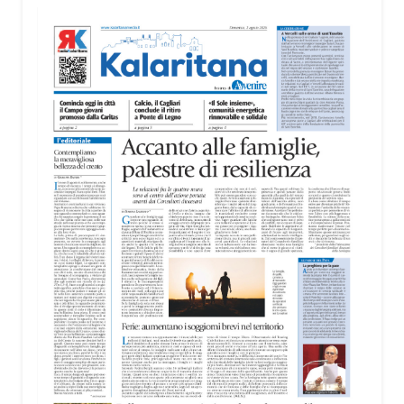
territorio, dall’assistenza agli anziani e alle persone
con disabilità nelle attività dell’OAMI al supporto nei
centri di accoglienza per migranti, dove
contribuiscono anche alla cura degli spazi comuni.
«Prendersi cura degli ambienti significa favorire
accoglienza e dignità», racconta Alessandro
Adimari.
Tra i partecipanti anche i seminaristi, impegnati
accanto agli anziani della casa di riposo Cristo Re.
«Un’esperienza di crescita umana e spirituale che
rafforza la vocazione al servizio», sottolinea
Cristiano Pani.
Il programma dedica spazio anche ai temi della
pace e della cooperazione nel Mediterraneo. Oggi
pomeriggio, alla Mediateca del Mediterraneo
(MEM), l’incontro con l’arcivescovo monsignor
Giuseppe Baturi ha approfondito il ruolo dei giovani