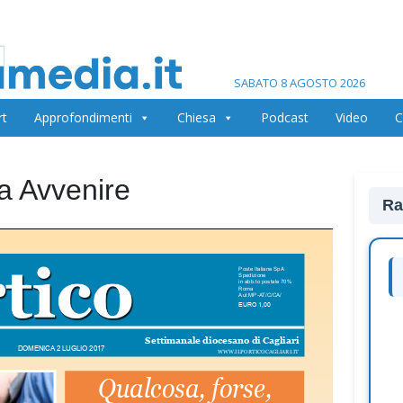
SABATO 8 AGOSTO 2026
rt
Approfondimenti
Chiesa
Podcast
Video
C
na Avvenire
Ra