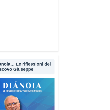
Facebook
X
WhatsApp
LinkedIn
E-mail
Stampa
ànoia… Le riflessioni del
scovo Giuseppe