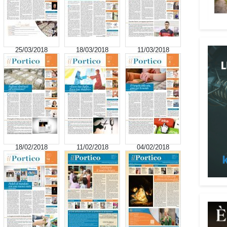
signi
digni
Adima
Tra i
25/03/2018
18/03/2018
11/03/2018
impeg
casa 
«Un’e
spiri
al se
Pani.
Il p
18/02/2018
11/02/2018
04/02/2018
ai te
coope
Oggi 
Medit
l’ar
Batur
giova