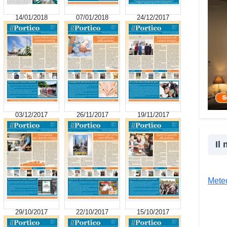
cultu
14/01/2018
07/01/2018
24/12/2017
inser
della
proge
la co
realt
Tra l
giova
Giova
03/12/2017
26/11/2017
19/11/2017
«Il c
un’es
Il
un’op
attra
unive
Meteo
diver
Co
29/10/2017
22/10/2017
15/10/2017