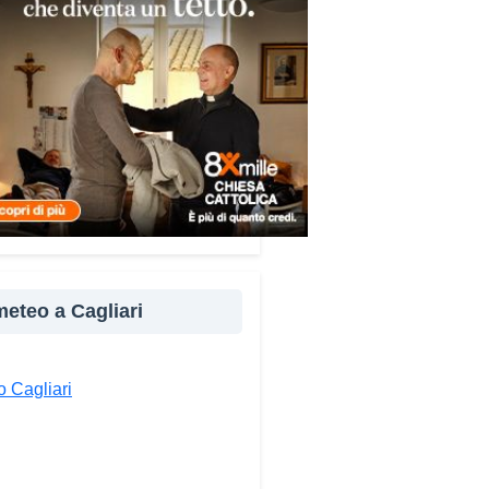
re e popoli, con un confronto
ito nel percorso “Cagliari Città
 Pace e del Mediterraneo”,
tto che promuove il dialogo e
llaborazione tra le diverse
à del bacino mediterraneo.
e testimonianze quella di Thea,
ne libanese del Consiglio dei
ni del Mediterraneo della CEI:
ampo è molto più di
perienza di volontariato: è
 meteo a Cagliari
portunità per costruire relazioni
verso il servizio, linguaggio
rsale capace di unire persone
 Cagliari
se».
ndividi: