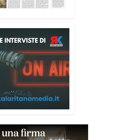
fica favorire accoglienza e
tà», racconta Alessandro
ri.
 partecipanti anche i seminaristi,
nati accanto agli anziani della
di riposo Cristo Re.
sperienza di crescita umana e
tuale che rafforza la vocazione
rvizio», sottolinea Cristiano
rogramma dedica spazio anche
mi della pace e della
razione nel Mediterraneo.
pomeriggio, alla Mediateca del
erraneo (MEM), l’incontro con
civescovo monsignor Giuseppe
i ha approfondito il ruolo dei
ni nella costruzione di ponti tra