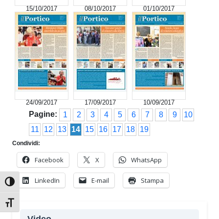
15/10/2017
08/10/2017
01/10/2017
24/09/2017
17/09/2017
10/09/2017
Pagine:
1
2
3
4
5
6
7
8
9
10
11
12
13
14
15
16
17
18
19
Condividi:
Facebook
X
WhatsApp
LinkedIn
E-mail
Stampa
Attiva/disattiva alto contrasto
Attiva/disattiva dimensione testo