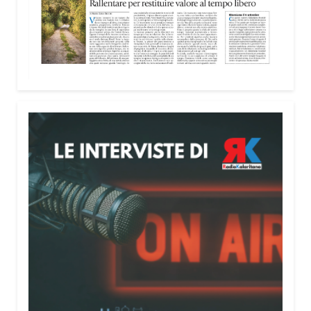
nella costruzione di ponti tra culture e popoli, con
un confronto inserito nel percorso “Cagliari Città
della Pace e del Mediterraneo”, progetto che
promuove il dialogo e la collaborazione tra le
diverse realtà del bacino mediterraneo.
Tra le testimonianze quella di Thea, giovane
libanese del Consiglio dei Giovani del
Mediterraneo della CEI: «Il campo è molto più di
un’esperienza di volontariato: è un’opportunità per
costruire relazioni attraverso il servizio, linguaggio
universale capace di unire persone diverse».
Condividi:
Facebook
X
WhatsApp
LinkedIn
E-mail
Stampa