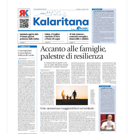
territorio, dall’assistenza agli anziani e alle persone
con disabilità nelle attività dell’OAMI al supporto nei
centri di accoglienza per migranti, dove
contribuiscono anche alla cura degli spazi comuni.
«Prendersi cura degli ambienti significa favorire
accoglienza e dignità», racconta Alessandro
Adimari.
Tra i partecipanti anche i seminaristi, impegnati
accanto agli anziani della casa di riposo Cristo Re.
«Un’esperienza di crescita umana e spirituale che
rafforza la vocazione al servizio», sottolinea
Cristiano Pani.
Il programma dedica spazio anche ai temi della
pace e della cooperazione nel Mediterraneo. Oggi
pomeriggio, alla Mediateca del Mediterraneo
(MEM), l’incontro con l’arcivescovo monsignor
Giuseppe Baturi ha approfondito il ruolo dei giovani