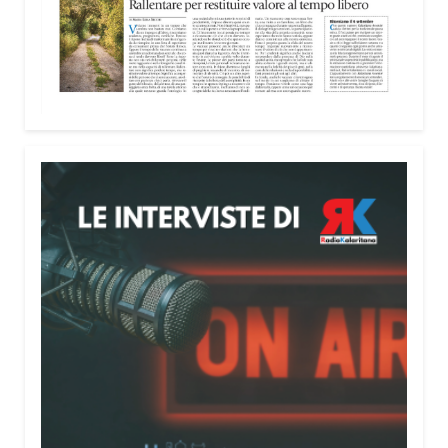
nella costruzione di ponti tra culture e popoli, con
un confronto inserito nel percorso “Cagliari Città
della Pace e del Mediterraneo”, progetto che
promuove il dialogo e la collaborazione tra le
diverse realtà del bacino mediterraneo.
Tra le testimonianze quella di Thea, giovane
libanese del Consiglio dei Giovani del
Mediterraneo della CEI: «Il campo è molto più di
un’esperienza di volontariato: è un’opportunità per
costruire relazioni attraverso il servizio, linguaggio
universale capace di unire persone diverse».
Condividi:
Facebook
X
WhatsApp
LinkedIn
E-mail
Stampa