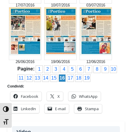
17/07/2016
10/07/2016
03/07/2016
26/06/2016
19/06/2016
12/06/2016
Pagine:
1
2
3
4
5
6
7
8
9
10
11
12
13
14
15
16
17
18
19
Condividi:
Facebook
X
WhatsApp
LinkedIn
E-mail
Stampa
Attiva/disattiva alto contrasto
Attiva/disattiva dimensione testo