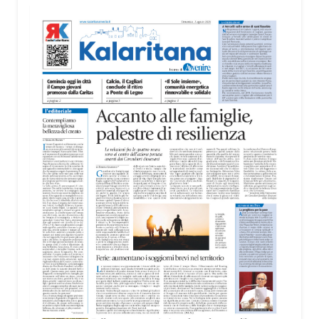
territorio, dall’assistenza agli anziani e alle persone
con disabilità nelle attività dell’OAMI al supporto nei
centri di accoglienza per migranti, dove
contribuiscono anche alla cura degli spazi comuni.
«Prendersi cura degli ambienti significa favorire
accoglienza e dignità», racconta Alessandro
Adimari.
Tra i partecipanti anche i seminaristi, impegnati
accanto agli anziani della casa di riposo Cristo Re.
«Un’esperienza di crescita umana e spirituale che
rafforza la vocazione al servizio», sottolinea
Cristiano Pani.
Il programma dedica spazio anche ai temi della
pace e della cooperazione nel Mediterraneo. Oggi
pomeriggio, alla Mediateca del Mediterraneo
(MEM), l’incontro con l’arcivescovo monsignor
Giuseppe Baturi ha approfondito il ruolo dei giovani