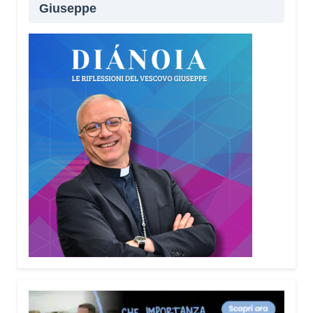
Giuseppe
Lei sta portando questo progetto anche nei
territori.
Sì, sto incontrando tante comunità in tutta Italia.
Ringrazio i comuni, le prefetture e le
amministrazioni che hanno scelto di diffondere il
Vademecum. Tra gli ultimi ad aderire c’è il Comune
di Elmas. Durante questi incontri ribadisco sempre
un concetto: non bisogna avere paura di
denunciare o segnalare anche un semplice
tentativo di truffa. Ogni segnalazione permette alle
forze dell’ordine di organizzare controlli più efficaci
sul territorio.
Lei parla anche delle cosiddette “cinque
bandiere rosse”. Di cosa si tratta?
Sono cinque segnali che devono far scattare
l’allarme: quando qualcuno mette fretta, incute