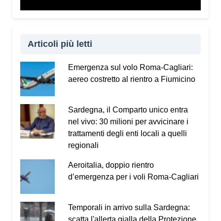
Vademecum dal sito
www.infotruffe.com
, a
condividerlo e a parlarne con i propri familiari. Una
comunità informata è una comunità che sa
proteggere sé stessa e le persone più fragili.
Articoli più letti
Qui l’intervista a Radio Kalaritana.
Emergenza sul volo Roma-Cagliari:
aereo costretto al rientro a Fiumicino
Condividi:
Facebook
X
WhatsApp
Sardegna, il Comparto unico entra
nel vivo: 30 milioni per avvicinare i
LinkedIn
E-mail
Stampa
trattamenti degli enti locali a quelli
regionali
Aeroitalia, doppio rientro
d’emergenza per i voli Roma-Cagliari
Temporali in arrivo sulla Sardegna:
scatta l'allerta gialla della Protezione