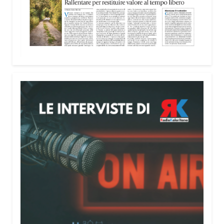
Attenzione alle telefonate
Una pubblicazione di servizio dedicata alla
prevenzione delle truffe ai danni degli anziani e
delle persone più fragili. Si tratta del
Vademecum
contro le truffe
, realizzato da Sergio Cavoli, autore
del libro
Passi di Speranza
e da anni impegnato nel
sostegno alle persone più vulnerabili. «L’idea di
realizzare il Vademecum – ha detto ai microfoni di
Radio Kalaritana – nasce dalla consapevolezza
che le truffe colpiscono soprattutto le persone più
fragili: anziani, malati e persone socialmente
isolate, che spesso vengono lasciate sole e senza
strumenti per difendersi. La mia esperienza
personale e il contatto diretto con chi vive situazioni
di vulnerabilità mi hanno spinto a creare uno
strumento semplice, concreto e facilmente
consultabile. L’obiettivo era accompagnare le