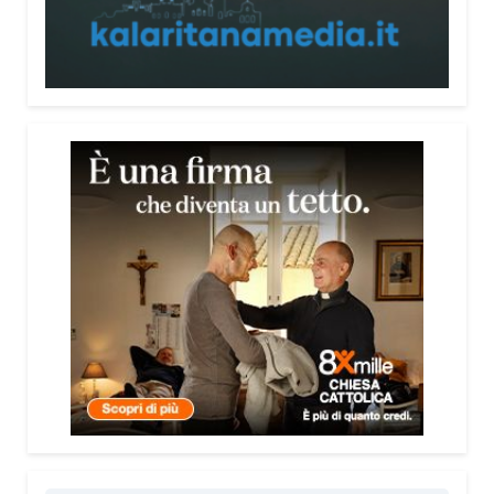
persone, non spaventarle o farle sentire giudicate».
Che cosa contiene il Vademecum?
Non si limita a spiegare cosa sono le truffe.
Propone esempi concreti, segnali d’allarme e
comportamenti utili da adottare. È una guida pratica
che può essere consultata in qualsiasi momento e
che punta soprattutto a prevenire.
Lei pone molta attenzione anche all’aspetto
psicologico del fenomeno.
Sì, perché il truffatore manipola soprattutto le
emozioni. Più che dire semplicemente “non
cliccare” o “non aprire la porta”, ho voluto aiutare le
persone a riconoscere le leve psicologiche
utilizzate dai truffatori: l’urgenza, la paura, il
richiamo all’autorità, la fiducia e l’isolamento.
Comprendere questi meccanismi significa costruire