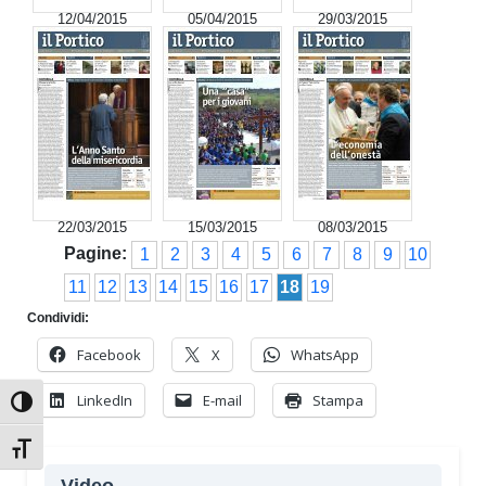
12/04/2015
05/04/2015
29/03/2015
22/03/2015
15/03/2015
08/03/2015
Pagine:
1
2
3
4
5
6
7
8
9
10
11
12
13
14
15
16
17
18
19
Condividi:
Facebook
X
WhatsApp
LinkedIn
E-mail
Stampa
Attiva/disattiva alto contrasto
Attiva/disattiva dimensione testo