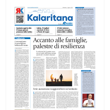
territorio, dall’assistenza agli anziani e alle persone
con disabilità nelle attività dell’OAMI al supporto nei
centri di accoglienza per migranti, dove
contribuiscono anche alla cura degli spazi comuni.
«Prendersi cura degli ambienti significa favorire
accoglienza e dignità», racconta Alessandro
Adimari.
Tra i partecipanti anche i seminaristi, impegnati
accanto agli anziani della casa di riposo Cristo Re.
«Un’esperienza di crescita umana e spirituale che
rafforza la vocazione al servizio», sottolinea
Cristiano Pani.
Il programma dedica spazio anche ai temi della
pace e della cooperazione nel Mediterraneo. Oggi
pomeriggio, alla Mediateca del Mediterraneo
(MEM), l’incontro con l’arcivescovo monsignor
Giuseppe Baturi ha approfondito il ruolo dei giovani