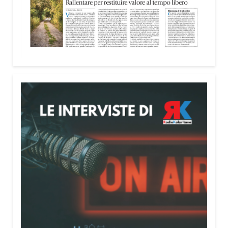
nella costruzione di ponti tra culture e popoli, con
un confronto inserito nel percorso “Cagliari Città
della Pace e del Mediterraneo”, progetto che
promuove il dialogo e la collaborazione tra le
diverse realtà del bacino mediterraneo.
Tra le testimonianze quella di Thea, giovane
libanese del Consiglio dei Giovani del
Mediterraneo della CEI: «Il campo è molto più di
un’esperienza di volontariato: è un’opportunità per
costruire relazioni attraverso il servizio, linguaggio
universale capace di unire persone diverse».
Condividi:
Facebook
X
WhatsApp
LinkedIn
E-mail
Stampa