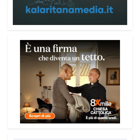
persone, non spaventarle o farle sentire giudicate».
Che cosa contiene il Vademecum?
Non si limita a spiegare cosa sono le truffe.
Propone esempi concreti, segnali d’allarme e
comportamenti utili da adottare. È una guida pratica
che può essere consultata in qualsiasi momento e
che punta soprattutto a prevenire.
Lei pone molta attenzione anche all’aspetto
psicologico del fenomeno.
Sì, perché il truffatore manipola soprattutto le
emozioni. Più che dire semplicemente “non
cliccare” o “non aprire la porta”, ho voluto aiutare le
persone a riconoscere le leve psicologiche
utilizzate dai truffatori: l’urgenza, la paura, il
richiamo all’autorità, la fiducia e l’isolamento.
Comprendere questi meccanismi significa costruire