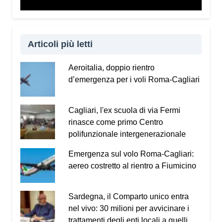
Vademecum dal sito
www.infotruffe.com
, a
condividerlo e a parlarne con i propri familiari. Una
comunità informata è una comunità che sa
proteggere sé stessa e le persone più fragili.
Articoli più letti
Qui l’intervista a Radio Kalaritana.
Aeroitalia, doppio rientro
d’emergenza per i voli Roma-Cagliari
Condividi:
Facebook
X
WhatsApp
Cagliari, l'ex scuola di via Fermi
rinasce come primo Centro
LinkedIn
E-mail
Stampa
polifunzionale intergenerazionale
Emergenza sul volo Roma-Cagliari:
aereo costretto al rientro a Fiumicino
Sardegna, il Comparto unico entra
nel vivo: 30 milioni per avvicinare i
trattamenti degli enti locali a quelli