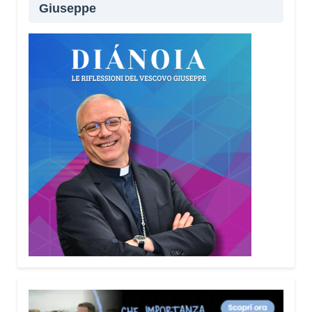
Giuseppe
Lei sta portando questo progetto anche nei
territori.
Sì, sto incontrando tante comunità in tutta Italia.
Ringrazio i comuni, le prefetture e le
amministrazioni che hanno scelto di diffondere il
Vademecum. Tra gli ultimi ad aderire c’è il Comune
di Elmas. Durante questi incontri ribadisco sempre
un concetto: non bisogna avere paura di
denunciare o segnalare anche un semplice
tentativo di truffa. Ogni segnalazione permette alle
forze dell’ordine di organizzare controlli più efficaci
sul territorio.
Lei parla anche delle cosiddette “cinque
bandiere rosse”. Di cosa si tratta?
Sono cinque segnali che devono far scattare
l’allarme: quando qualcuno mette fretta, incute