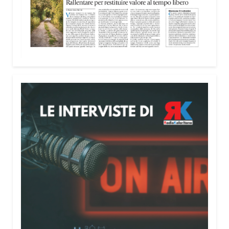
Attenzione alle telefonate
Una pubblicazione di servizio dedicata alla
prevenzione delle truffe ai danni degli anziani e
delle persone più fragili. Si tratta del
Vademecum
contro le truffe
, realizzato da Sergio Cavoli, autore
del libro
Passi di Speranza
e da anni impegnato nel
sostegno alle persone più vulnerabili. «L’idea di
realizzare il Vademecum – ha detto ai microfoni di
Radio Kalaritana – nasce dalla consapevolezza
che le truffe colpiscono soprattutto le persone più
fragili: anziani, malati e persone socialmente
isolate, che spesso vengono lasciate sole e senza
strumenti per difendersi. La mia esperienza
personale e il contatto diretto con chi vive situazioni
di vulnerabilità mi hanno spinto a creare uno
strumento semplice, concreto e facilmente
consultabile. L’obiettivo era accompagnare le