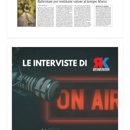
Attenzione alle telefonate
Una pubblicazione di servizio dedicata alla
prevenzione delle truffe ai danni degli anziani e
delle persone più fragili. Si tratta del
Vademecum
contro le truffe
, realizzato da Sergio Cavoli, autore
del libro
Passi di Speranza
e da anni impegnato nel
sostegno alle persone più vulnerabili. «L’idea di
realizzare il Vademecum – ha detto ai microfoni di
Radio Kalaritana – nasce dalla consapevolezza
che le truffe colpiscono soprattutto le persone più
fragili: anziani, malati e persone socialmente
isolate, che spesso vengono lasciate sole e senza
strumenti per difendersi. La mia esperienza
personale e il contatto diretto con chi vive situazioni
di vulnerabilità mi hanno spinto a creare uno
strumento semplice, concreto e facilmente
consultabile. L’obiettivo era accompagnare le