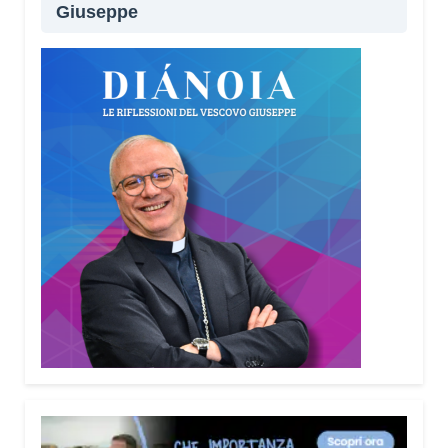
Giuseppe
Lei sta portando questo progetto anche nei
territori.
Sì, sto incontrando tante comunità in tutta Italia.
Ringrazio i comuni, le prefetture e le
amministrazioni che hanno scelto di diffondere il
Vademecum. Tra gli ultimi ad aderire c’è il Comune
di Elmas. Durante questi incontri ribadisco sempre
un concetto: non bisogna avere paura di
denunciare o segnalare anche un semplice
tentativo di truffa. Ogni segnalazione permette alle
forze dell’ordine di organizzare controlli più efficaci
sul territorio.
Lei parla anche delle cosiddette “cinque
bandiere rosse”. Di cosa si tratta?
Sono cinque segnali che devono far scattare
l’allarme: quando qualcuno mette fretta, incute