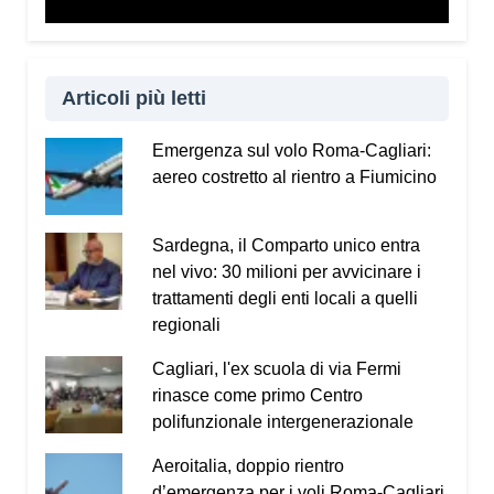
Vademecum dal sito
www.infotruffe.com
, a
condividerlo e a parlarne con i propri familiari. Una
comunità informata è una comunità che sa
proteggere sé stessa e le persone più fragili.
Articoli più letti
Qui l’intervista a Radio Kalaritana.
Emergenza sul volo Roma-Cagliari:
aereo costretto al rientro a Fiumicino
Condividi:
Facebook
X
WhatsApp
Sardegna, il Comparto unico entra
nel vivo: 30 milioni per avvicinare i
LinkedIn
E-mail
Stampa
trattamenti degli enti locali a quelli
regionali
Cagliari, l'ex scuola di via Fermi
rinasce come primo Centro
polifunzionale intergenerazionale
Aeroitalia, doppio rientro
d’emergenza per i voli Roma-Cagliari