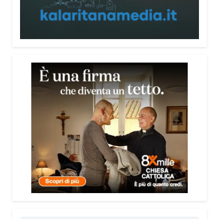
persone, non spaventarle o farle sentire giudicate».
Che cosa contiene il Vademecum?
Non si limita a spiegare cosa sono le truffe.
Propone esempi concreti, segnali d’allarme e
comportamenti utili da adottare. È una guida pratica
che può essere consultata in qualsiasi momento e
che punta soprattutto a prevenire.
Lei pone molta attenzione anche all’aspetto
psicologico del fenomeno.
Sì, perché il truffatore manipola soprattutto le
emozioni. Più che dire semplicemente “non
cliccare” o “non aprire la porta”, ho voluto aiutare le
persone a riconoscere le leve psicologiche
utilizzate dai truffatori: l’urgenza, la paura, il
richiamo all’autorità, la fiducia e l’isolamento.
Comprendere questi meccanismi significa costruire