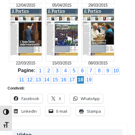
12/04/2015
05/04/2015
29/03/2015
22/03/2015
15/03/2015
08/03/2015
Pagine:
1
2
3
4
5
6
7
8
9
10
11
12
13
14
15
16
17
18
19
Condividi:
Facebook
X
WhatsApp
LinkedIn
E-mail
Stampa
Attiva/disattiva alto contrasto
Attiva/disattiva dimensione testo