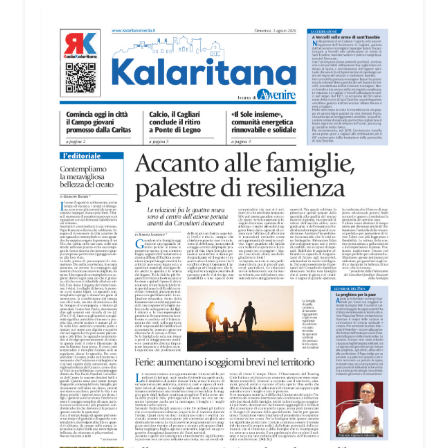
territorio, dall’assistenza agli anziani e alle persone
con disabilità nelle attività dell’OAMI al supporto nei
centri di accoglienza per migranti, dove
contribuiscono anche alla cura degli spazi comuni.
«Prendersi cura degli ambienti significa favorire
accoglienza e dignità», racconta Alessandro
Adimari.
Tra i partecipanti anche i seminaristi, impegnati
accanto agli anziani della casa di riposo Cristo Re.
«Un’esperienza di crescita umana e spirituale che
rafforza la vocazione al servizio», sottolinea
Cristiano Pani.
Il programma dedica spazio anche ai temi della
pace e della cooperazione nel Mediterraneo. Oggi
pomeriggio, alla Mediateca del Mediterraneo
(MEM), l’incontro con l’arcivescovo monsignor
Giuseppe Baturi ha approfondito il ruolo dei giovani