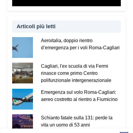
Vademecum dal sito
www.infotruffe.com
, a
condividerlo e a parlarne con i propri familiari. Una
comunità informata è una comunità che sa
proteggere sé stessa e le persone più fragili.
Articoli più letti
Qui l’intervista a Radio Kalaritana.
Aeroitalia, doppio rientro
d’emergenza per i voli Roma-Cagliari
Condividi:
Facebook
X
WhatsApp
Cagliari, l'ex scuola di via Fermi
rinasce come primo Centro
LinkedIn
E-mail
Stampa
polifunzionale intergenerazionale
Emergenza sul volo Roma-Cagliari:
aereo costretto al rientro a Fiumicino
Schianto fatale sulla 131: perde la
vita un uomo di 53 anni