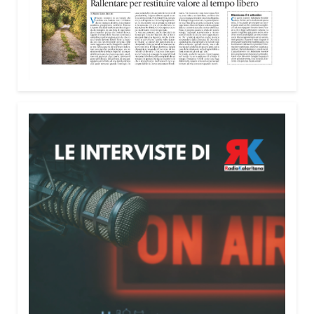
Attenzione alle telefonate
Una pubblicazione di servizio dedicata alla
prevenzione delle truffe ai danni degli anziani e
delle persone più fragili. Si tratta del
Vademecum
contro le truffe
, realizzato da Sergio Cavoli, autore
del libro
Passi di Speranza
e da anni impegnato nel
sostegno alle persone più vulnerabili. «L’idea di
realizzare il Vademecum – ha detto ai microfoni di
Radio Kalaritana – nasce dalla consapevolezza
che le truffe colpiscono soprattutto le persone più
fragili: anziani, malati e persone socialmente
isolate, che spesso vengono lasciate sole e senza
strumenti per difendersi. La mia esperienza
personale e il contatto diretto con chi vive situazioni
di vulnerabilità mi hanno spinto a creare uno
strumento semplice, concreto e facilmente
consultabile. L’obiettivo era accompagnare le