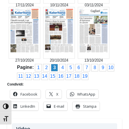
17/11/2024
10/11/2024
03/11/2024
27/10/2024
20/10/2024
13/10/2024
Pagine:
1
2
3
4
5
6
7
8
9
10
11
12
13
14
15
16
17
18
19
Condividi:
Facebook
X
WhatsApp
LinkedIn
E-mail
Stampa
Attiva/disattiva alto contrasto
Attiva/disattiva dimensione testo