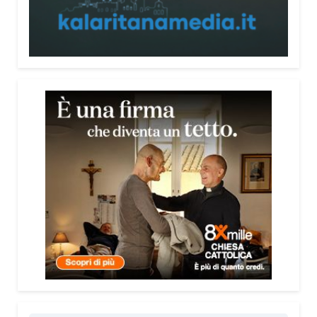
persone, non spaventarle o farle sentire giudicate».
Che cosa contiene il Vademecum?
Non si limita a spiegare cosa sono le truffe.
Propone esempi concreti, segnali d’allarme e
comportamenti utili da adottare. È una guida pratica
che può essere consultata in qualsiasi momento e
che punta soprattutto a prevenire.
Lei pone molta attenzione anche all’aspetto
psicologico del fenomeno.
Sì, perché il truffatore manipola soprattutto le
emozioni. Più che dire semplicemente “non
cliccare” o “non aprire la porta”, ho voluto aiutare le
persone a riconoscere le leve psicologiche
utilizzate dai truffatori: l’urgenza, la paura, il
richiamo all’autorità, la fiducia e l’isolamento.
Comprendere questi meccanismi significa costruire