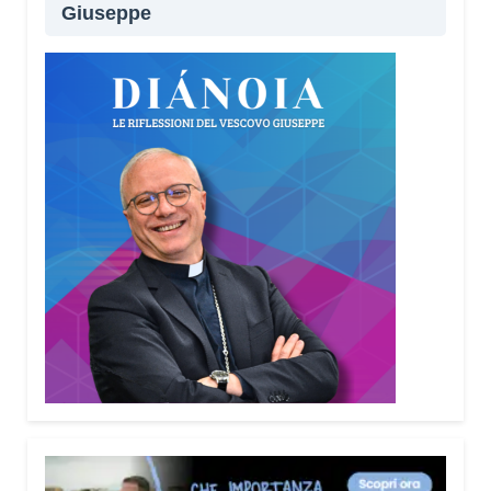
Giuseppe
Lei sta portando questo progetto anche nei
territori.
Sì, sto incontrando tante comunità in tutta Italia.
Ringrazio i comuni, le prefetture e le
amministrazioni che hanno scelto di diffondere il
Vademecum. Tra gli ultimi ad aderire c’è il Comune
di Elmas. Durante questi incontri ribadisco sempre
un concetto: non bisogna avere paura di
denunciare o segnalare anche un semplice
tentativo di truffa. Ogni segnalazione permette alle
forze dell’ordine di organizzare controlli più efficaci
sul territorio.
Lei parla anche delle cosiddette “cinque
bandiere rosse”. Di cosa si tratta?
Sono cinque segnali che devono far scattare
l’allarme: quando qualcuno mette fretta, incute