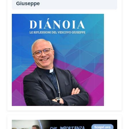
Giuseppe
Lei sta portando questo progetto anche nei
territori.
Sì, sto incontrando tante comunità in tutta Italia.
Ringrazio i comuni, le prefetture e le
amministrazioni che hanno scelto di diffondere il
Vademecum. Tra gli ultimi ad aderire c’è il Comune
di Elmas. Durante questi incontri ribadisco sempre
un concetto: non bisogna avere paura di
denunciare o segnalare anche un semplice
tentativo di truffa. Ogni segnalazione permette alle
forze dell’ordine di organizzare controlli più efficaci
sul territorio.
Lei parla anche delle cosiddette “cinque
bandiere rosse”. Di cosa si tratta?
Sono cinque segnali che devono far scattare
l’allarme: quando qualcuno mette fretta, incute