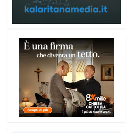
persone, non spaventarle o farle sentire giudicate».
Che cosa contiene il Vademecum?
Non si limita a spiegare cosa sono le truffe.
Propone esempi concreti, segnali d’allarme e
comportamenti utili da adottare. È una guida pratica
che può essere consultata in qualsiasi momento e
che punta soprattutto a prevenire.
Lei pone molta attenzione anche all’aspetto
psicologico del fenomeno.
Sì, perché il truffatore manipola soprattutto le
emozioni. Più che dire semplicemente “non
cliccare” o “non aprire la porta”, ho voluto aiutare le
persone a riconoscere le leve psicologiche
utilizzate dai truffatori: l’urgenza, la paura, il
richiamo all’autorità, la fiducia e l’isolamento.
Comprendere questi meccanismi significa costruire