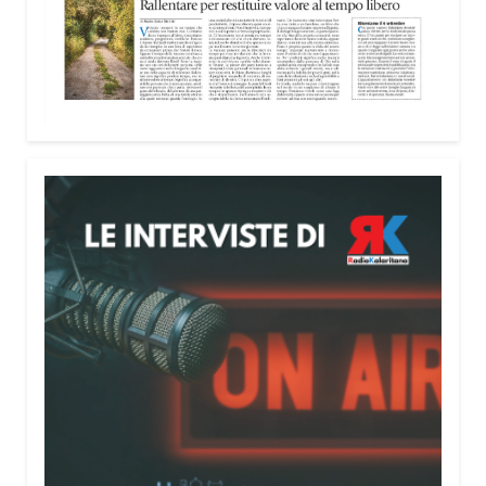
Attenzione alle telefonate
Una pubblicazione di servizio dedicata alla
prevenzione delle truffe ai danni degli anziani e
delle persone più fragili. Si tratta del
Vademecum
contro le truffe
, realizzato da Sergio Cavoli, autore
del libro
Passi di Speranza
e da anni impegnato nel
sostegno alle persone più vulnerabili. «L’idea di
realizzare il Vademecum – ha detto ai microfoni di
Radio Kalaritana – nasce dalla consapevolezza
che le truffe colpiscono soprattutto le persone più
fragili: anziani, malati e persone socialmente
isolate, che spesso vengono lasciate sole e senza
strumenti per difendersi. La mia esperienza
personale e il contatto diretto con chi vive situazioni
di vulnerabilità mi hanno spinto a creare uno
strumento semplice, concreto e facilmente
consultabile. L’obiettivo era accompagnare le