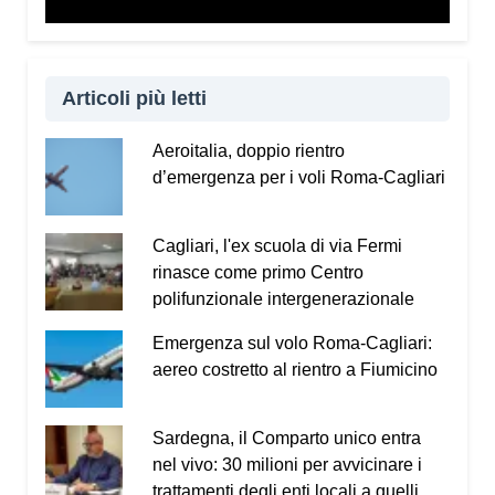
Vademecum dal sito
www.infotruffe.com
, a
condividerlo e a parlarne con i propri familiari. Una
comunità informata è una comunità che sa
proteggere sé stessa e le persone più fragili.
Articoli più letti
Qui l’intervista a Radio Kalaritana.
Aeroitalia, doppio rientro
d’emergenza per i voli Roma-Cagliari
Condividi:
Facebook
X
WhatsApp
Cagliari, l'ex scuola di via Fermi
rinasce come primo Centro
LinkedIn
E-mail
Stampa
polifunzionale intergenerazionale
Emergenza sul volo Roma-Cagliari:
aereo costretto al rientro a Fiumicino
Sardegna, il Comparto unico entra
nel vivo: 30 milioni per avvicinare i
trattamenti degli enti locali a quelli