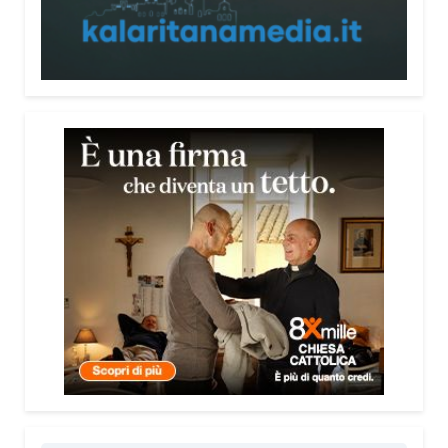
persone, non spaventarle o farle sentire giudicate».
Che cosa contiene il Vademecum?
Non si limita a spiegare cosa sono le truffe.
Propone esempi concreti, segnali d’allarme e
comportamenti utili da adottare. È una guida pratica
che può essere consultata in qualsiasi momento e
che punta soprattutto a prevenire.
Lei pone molta attenzione anche all’aspetto
psicologico del fenomeno.
Sì, perché il truffatore manipola soprattutto le
emozioni. Più che dire semplicemente “non
cliccare” o “non aprire la porta”, ho voluto aiutare le
persone a riconoscere le leve psicologiche
utilizzate dai truffatori: l’urgenza, la paura, il
richiamo all’autorità, la fiducia e l’isolamento.
Comprendere questi meccanismi significa costruire