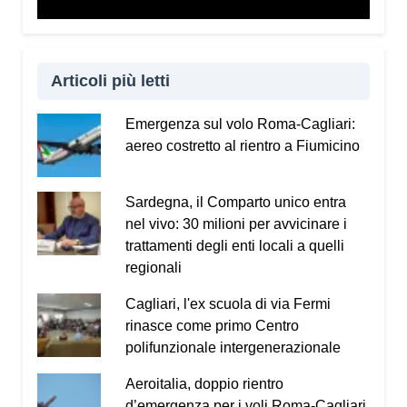
Vademecum dal sito
www.infotruffe.com
, a
condividerlo e a parlarne con i propri familiari. Una
comunità informata è una comunità che sa
proteggere sé stessa e le persone più fragili.
Articoli più letti
Qui l’intervista a Radio Kalaritana.
Emergenza sul volo Roma-Cagliari:
aereo costretto al rientro a Fiumicino
Condividi:
Facebook
X
WhatsApp
Sardegna, il Comparto unico entra
nel vivo: 30 milioni per avvicinare i
LinkedIn
E-mail
Stampa
trattamenti degli enti locali a quelli
regionali
Cagliari, l'ex scuola di via Fermi
rinasce come primo Centro
polifunzionale intergenerazionale
Aeroitalia, doppio rientro
d’emergenza per i voli Roma-Cagliari