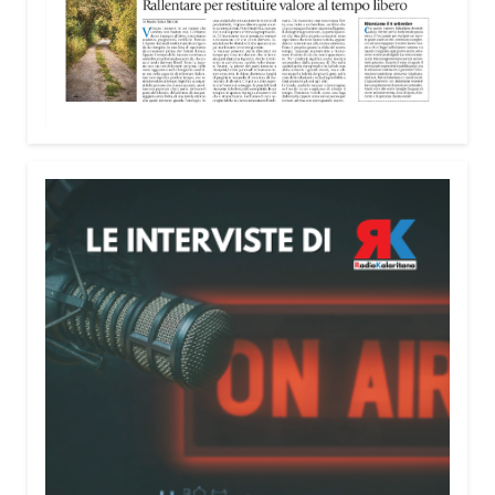
Attenzione alle telefonate
Una pubblicazione di servizio dedicata alla
prevenzione delle truffe ai danni degli anziani e
delle persone più fragili. Si tratta del
Vademecum
contro le truffe
, realizzato da Sergio Cavoli, autore
del libro
Passi di Speranza
e da anni impegnato nel
sostegno alle persone più vulnerabili. «L’idea di
realizzare il Vademecum – ha detto ai microfoni di
Radio Kalaritana – nasce dalla consapevolezza
che le truffe colpiscono soprattutto le persone più
fragili: anziani, malati e persone socialmente
isolate, che spesso vengono lasciate sole e senza
strumenti per difendersi. La mia esperienza
personale e il contatto diretto con chi vive situazioni
di vulnerabilità mi hanno spinto a creare uno
strumento semplice, concreto e facilmente
consultabile. L’obiettivo era accompagnare le