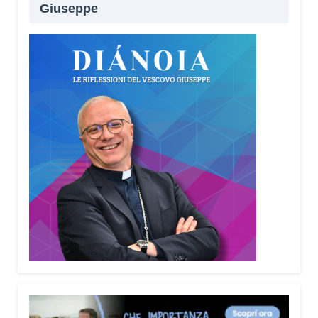
Giuseppe
Lei sta portando questo progetto anche nei
territori.
Sì, sto incontrando tante comunità in tutta Italia.
Ringrazio i comuni, le prefetture e le
amministrazioni che hanno scelto di diffondere il
Vademecum. Tra gli ultimi ad aderire c’è il Comune
di Elmas. Durante questi incontri ribadisco sempre
un concetto: non bisogna avere paura di
denunciare o segnalare anche un semplice
tentativo di truffa. Ogni segnalazione permette alle
forze dell’ordine di organizzare controlli più efficaci
sul territorio.
Lei parla anche delle cosiddette “cinque
bandiere rosse”. Di cosa si tratta?
Sono cinque segnali che devono far scattare
l’allarme: quando qualcuno mette fretta, incute