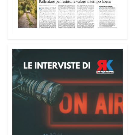
nella costruzione di ponti tra culture e popoli, con
un confronto inserito nel percorso “Cagliari Città
della Pace e del Mediterraneo”, progetto che
promuove il dialogo e la collaborazione tra le
diverse realtà del bacino mediterraneo.
Tra le testimonianze quella di Thea, giovane
libanese del Consiglio dei Giovani del
Mediterraneo della CEI: «Il campo è molto più di
un’esperienza di volontariato: è un’opportunità per
costruire relazioni attraverso il servizio, linguaggio
universale capace di unire persone diverse».
Condividi:
Facebook
X
WhatsApp
LinkedIn
E-mail
Stampa