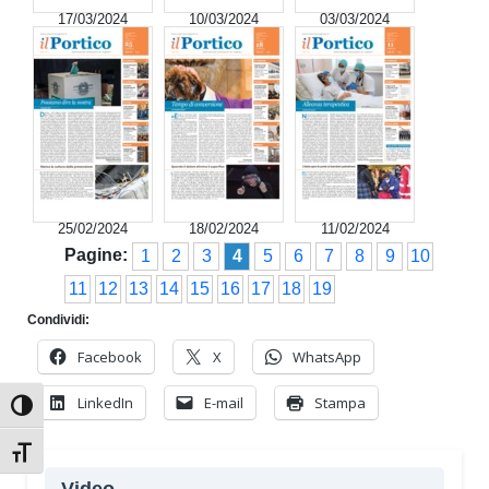
17/03/2024
10/03/2024
03/03/2024
25/02/2024
18/02/2024
11/02/2024
Pagine:
1
2
3
4
5
6
7
8
9
10
11
12
13
14
15
16
17
18
19
Condividi:
Facebook
X
WhatsApp
LinkedIn
E-mail
Stampa
Attiva/disattiva alto contrasto
Attiva/disattiva dimensione testo