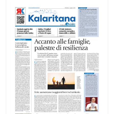
territorio, dall’assistenza agli anziani e alle persone
con disabilità nelle attività dell’OAMI al supporto nei
centri di accoglienza per migranti, dove
contribuiscono anche alla cura degli spazi comuni.
«Prendersi cura degli ambienti significa favorire
accoglienza e dignità», racconta Alessandro
Adimari.
Tra i partecipanti anche i seminaristi, impegnati
accanto agli anziani della casa di riposo Cristo Re.
«Un’esperienza di crescita umana e spirituale che
rafforza la vocazione al servizio», sottolinea
Cristiano Pani.
Il programma dedica spazio anche ai temi della
pace e della cooperazione nel Mediterraneo. Oggi
pomeriggio, alla Mediateca del Mediterraneo
(MEM), l’incontro con l’arcivescovo monsignor
Giuseppe Baturi ha approfondito il ruolo dei giovani