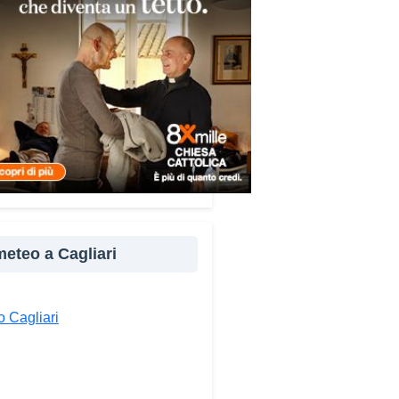
re e popoli, con un confronto
ito nel percorso “Cagliari Città
 Pace e del Mediterraneo”,
tto che promuove il dialogo e
llaborazione tra le diverse
à del bacino mediterraneo.
e testimonianze quella di Thea,
ne libanese del Consiglio dei
ni del Mediterraneo della CEI:
ampo è molto più di
perienza di volontariato: è
 meteo a Cagliari
portunità per costruire relazioni
verso il servizio, linguaggio
rsale capace di unire persone
 Cagliari
se».
ndividi: