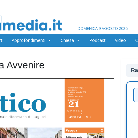
DOMENICA 9 AGOSTO 2026
rt
Approfondimenti
Chiesa
Podcast
Video
C
na Avvenire
Ra