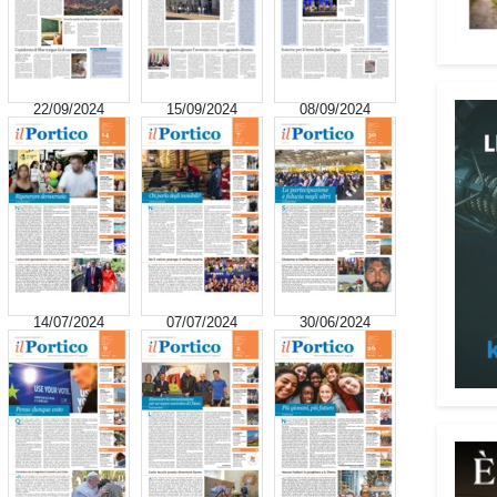
signi
digni
Adima
Tra i
22/09/2024
15/09/2024
08/09/2024
impeg
casa 
«Un’e
spiri
al se
Pani.
Il p
14/07/2024
07/07/2024
30/06/2024
ai te
coope
Oggi 
Medit
l’ar
Batur
giova