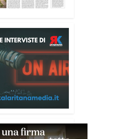
fica favorire accoglienza e
tà», racconta Alessandro
ri.
 partecipanti anche i seminaristi,
nati accanto agli anziani della
di riposo Cristo Re.
sperienza di crescita umana e
tuale che rafforza la vocazione
rvizio», sottolinea Cristiano
rogramma dedica spazio anche
mi della pace e della
razione nel Mediterraneo.
pomeriggio, alla Mediateca del
erraneo (MEM), l’incontro con
civescovo monsignor Giuseppe
i ha approfondito il ruolo dei
ni nella costruzione di ponti tra