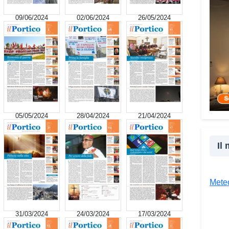
cultu
09/06/2024
02/06/2024
26/05/2024
inser
della
proge
la co
realt
Tra l
giova
Giova
05/05/2024
28/04/2024
21/04/2024
«Il c
un’es
Il
un’op
attra
unive
Meteo
diver
Co
31/03/2024
24/03/2024
17/03/2024