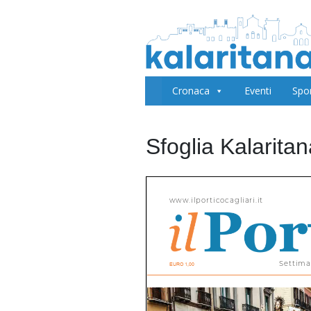
Cronaca
Eventi
Spo
Sfoglia Kalarita