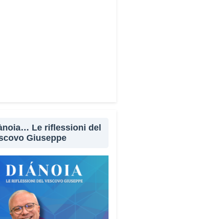
Facebook
X
WhatsApp
LinkedIn
E-mail
Stampa
ànoia… Le riflessioni del
scovo Giuseppe