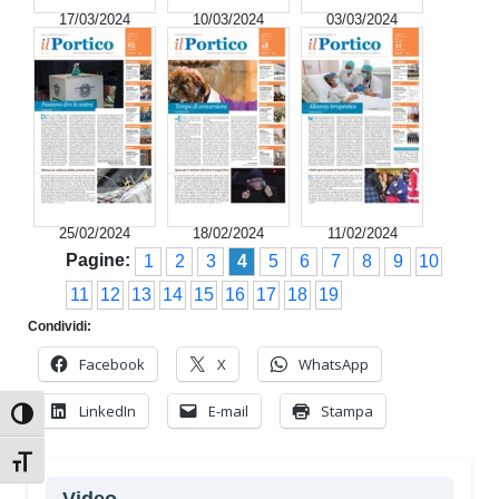
17/03/2024
10/03/2024
03/03/2024
25/02/2024
18/02/2024
11/02/2024
Pagine:
1
2
3
4
5
6
7
8
9
10
11
12
13
14
15
16
17
18
19
Condividi:
Facebook
X
WhatsApp
LinkedIn
E-mail
Stampa
Attiva/disattiva alto contrasto
Attiva/disattiva dimensione testo