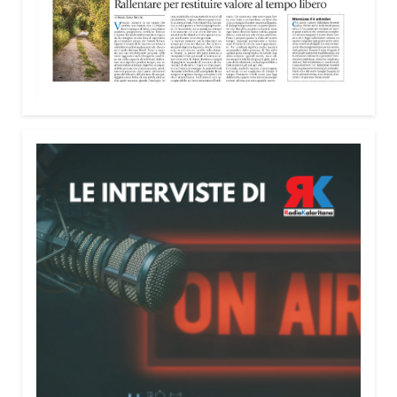
nella costruzione di ponti tra culture e popoli, con
un confronto inserito nel percorso “Cagliari Città
della Pace e del Mediterraneo”, progetto che
promuove il dialogo e la collaborazione tra le
diverse realtà del bacino mediterraneo.
Tra le testimonianze quella di Thea, giovane
libanese del Consiglio dei Giovani del
Mediterraneo della CEI: «Il campo è molto più di
un’esperienza di volontariato: è un’opportunità per
costruire relazioni attraverso il servizio, linguaggio
universale capace di unire persone diverse».
Condividi:
Facebook
X
WhatsApp
LinkedIn
E-mail
Stampa