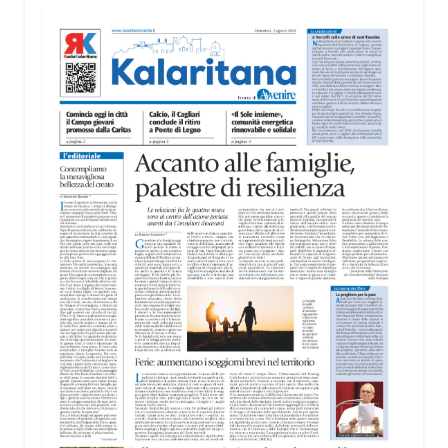
territorio, dall’assistenza agli anziani e alle persone
con disabilità nelle attività dell’OAMI al supporto nei
centri di accoglienza per migranti, dove
contribuiscono anche alla cura degli spazi comuni.
«Prendersi cura degli ambienti significa favorire
accoglienza e dignità», racconta Alessandro
Adimari.
Tra i partecipanti anche i seminaristi, impegnati
accanto agli anziani della casa di riposo Cristo Re.
«Un’esperienza di crescita umana e spirituale che
rafforza la vocazione al servizio», sottolinea
Cristiano Pani.
Il programma dedica spazio anche ai temi della
pace e della cooperazione nel Mediterraneo. Oggi
pomeriggio, alla Mediateca del Mediterraneo
(MEM), l’incontro con l’arcivescovo monsignor
Giuseppe Baturi ha approfondito il ruolo dei giovani