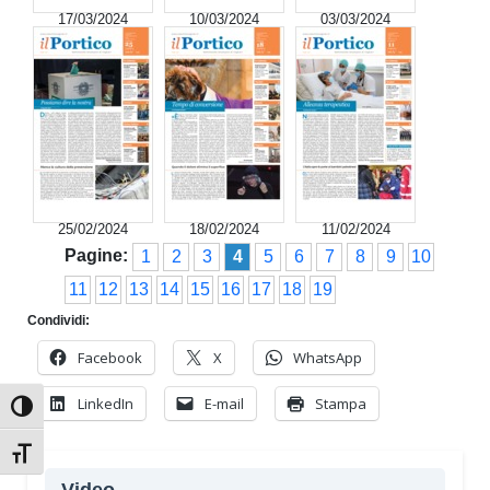
17/03/2024
10/03/2024
03/03/2024
25/02/2024
18/02/2024
11/02/2024
Pagine:
1
2
3
4
5
6
7
8
9
10
11
12
13
14
15
16
17
18
19
Condividi:
Facebook
X
WhatsApp
LinkedIn
E-mail
Stampa
Attiva/disattiva alto contrasto
Attiva/disattiva dimensione testo