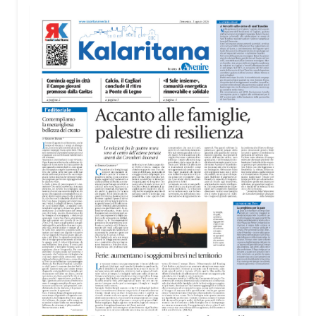
territorio, dall’assistenza agli anziani e alle persone
con disabilità nelle attività dell’OAMI al supporto nei
centri di accoglienza per migranti, dove
contribuiscono anche alla cura degli spazi comuni.
«Prendersi cura degli ambienti significa favorire
accoglienza e dignità», racconta Alessandro
Adimari.
Tra i partecipanti anche i seminaristi, impegnati
accanto agli anziani della casa di riposo Cristo Re.
«Un’esperienza di crescita umana e spirituale che
rafforza la vocazione al servizio», sottolinea
Cristiano Pani.
Il programma dedica spazio anche ai temi della
pace e della cooperazione nel Mediterraneo. Oggi
pomeriggio, alla Mediateca del Mediterraneo
(MEM), l’incontro con l’arcivescovo monsignor
Giuseppe Baturi ha approfondito il ruolo dei giovani