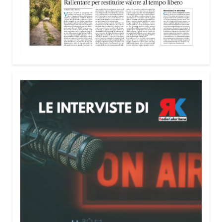
nella costruzione di ponti tra culture e popoli, con
un confronto inserito nel percorso “Cagliari Città
della Pace e del Mediterraneo”, progetto che
promuove il dialogo e la collaborazione tra le
diverse realtà del bacino mediterraneo.
Tra le testimonianze quella di Thea, giovane
libanese del Consiglio dei Giovani del
Mediterraneo della CEI: «Il campo è molto più di
un’esperienza di volontariato: è un’opportunità per
costruire relazioni attraverso il servizio, linguaggio
universale capace di unire persone diverse».
Condividi:
Facebook
X
WhatsApp
LinkedIn
E-mail
Stampa