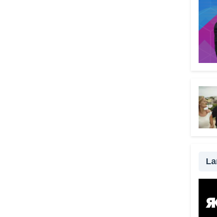
l’urg
all’au
Comp
signi
menta
Il V
grat
scel
Perch
signi
perso
strum
senza
La
da ra
possi
modo 
una t