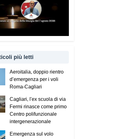
to è importante coinvolgere
 familiari e caregiver?
ndamentale. Questa guida può
e tenuta in casa e condivisa
 propri familiari. La prevenzione
 anche attraverso il dialogo e
cinanza: sapere che c’è
icoli più letti
uno pronto ad aiutare fa
ro la differenza.
Aeroitalia, doppio rientro
d’emergenza per i voli
sta portando questo progetto
Roma-Cagliari
 nei territori.
Cagliari, l'ex scuola di via
to incontrando tante comunità in
Fermi rinasce come primo
 Italia. Ringrazio i comuni, le
Centro polifunzionale
tture e le amministrazioni che
intergenerazionale
 scelto di diffondere il
ecum. Tra gli ultimi ad aderire
Emergenza sul volo
l Comune di Elmas. Durante