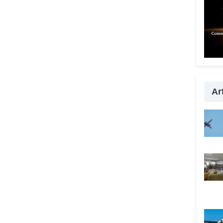
Quan
anche
È fo
esser
con i
passa
la vi
Art
qualc
davve
Lei 
anche
Sì, s
tutta
prefe
hanno
Vadem
c’è i