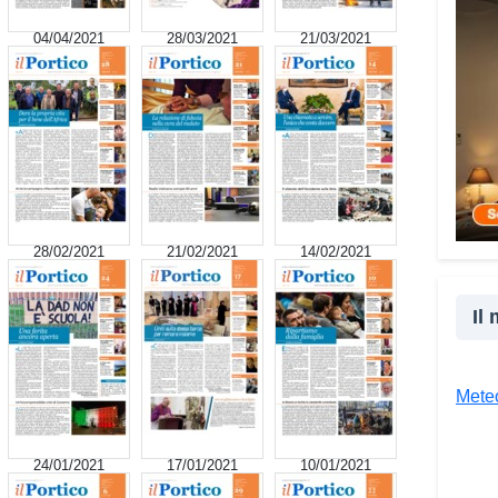
ai mi
04/04/2021
28/03/2021
21/03/2021
nasce
truff
perso
perso
spess
senza
mia e
conta
28/02/2021
21/02/2021
14/02/2021
situa
spint
sempl
Il
consu
acco
spave
Meteo
giudi
Che 
24/01/2021
17/01/2021
10/01/2021
Vad