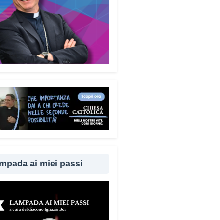
enza, la paura, il richiamo
torità, la fiducia e l’isolamento.
rendere questi meccanismi
fica costruire uno scudo
le molto più efficace.
ademecum è disponibile
uitamente. Perché questa
ta?
é difendersi dalle truffe
fica difendere la dignità delle
ne. Ho voluto che questo
ento fosse accessibile a tutti,
 alcun fine commerciale, così
mpada ai miei passi
ggiungere il maggior numero
bile di cittadini. È anche un
per dire a chi è stato vittima di
ruffa che non è solo.