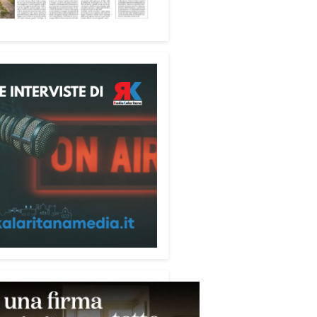
ione alle telefonate
ubblicazione di servizio
ata alla prevenzione delle
e ai danni degli anziani e delle
e più fragili. Si tratta del
ecum contro le truffe
,
zzato da Sergio Cavoli, autore
ibro
Passi di Speranza
e da
impegnato nel sostegno alle
ne più vulnerabili. «L’idea di
zzare il Vademecum – ha detto