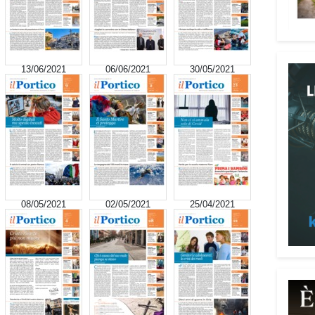
13/06/2021
06/06/2021
30/05/2021
Attenz
Una p
dedic
truff
08/05/2021
02/05/2021
25/04/2021
person
Vadem
reali
del l
anni 
perso
reali