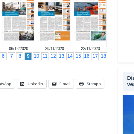
Non s
le tr
segna
utili
che p
qual
06/12/2020
29/11/2020
22/11/2020
sopra
6
7
8
9
10
11
12
13
14
15
16
17
18
Lei 
all’a
Di
feno
tsApp
LinkedIn
E-mail
Stampa
ve
Sì, p
sopra
sempl
aprir
perso
psico