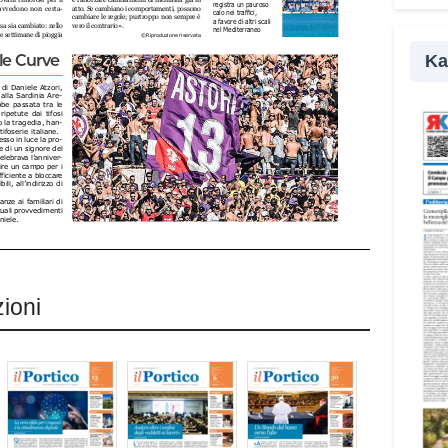
pr
Ka
zioni