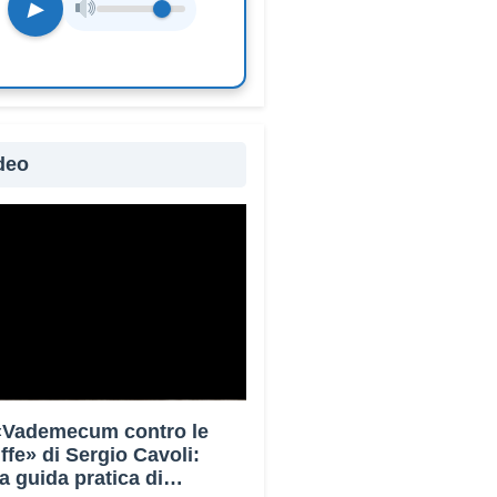
▶
deo
 «Vademecum contro le
uffe» di Sergio Cavoli:
a guida pratica di