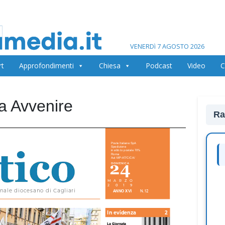
VENERDì 7 AGOSTO 2026
rt
Approfondimenti
Chiesa
Podcast
Video
C
na Avvenire
Ra