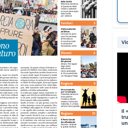
Vi
Il
tr
un