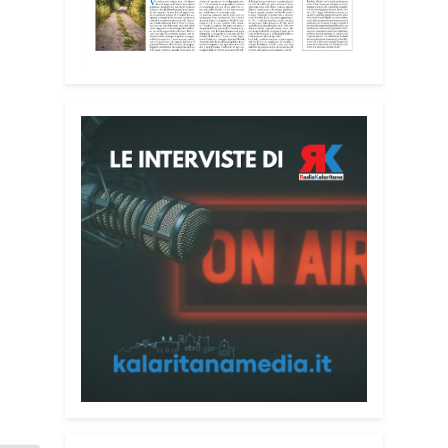
impegnati accanto agli anziani della
casa di riposo Cristo Re.
«Un’esperienza di crescita umana e
spirituale che rafforza la vocazione al
servizio», sottolinea Cristiano Pani.
Il programma dedica spazio anche ai
temi della pace e della cooperazione
nel Mediterraneo. Oggi pomeriggio, alla
Mediateca del Mediterraneo (MEM),
l’incontro con l’arcivescovo monsignor
Giuseppe Baturi ha approfondito il ruolo
dei giovani nella costruzione di ponti tra
culture e popoli, con un confronto
inserito nel percorso “Cagliari Città della
Pace e del Mediterraneo”, progetto che
promuove il dialogo e la collaborazione
tra le diverse realtà del bacino
mediterraneo.