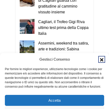
di Cagliari guarda con
gratitudine al cammino
vissuto insieme
Cagliari, il Trofeo Gigi Riva
ultimo test prima della Coppa
Italia
Assemini, weekend tra satira,
arte e tradizioni: Sabina
Guzzanti e un omaggio a
Gestisci Consenso
Davide Pils
Per fornire le migliori esperienze, utilizziamo tecnologie come i cookie per
Orgosolo investe sulla
memorizzare e/o accedere alle informazioni del dispositivo. Il consenso a
cultura: inaugurati tre nuovi
queste tecnologie ci permetterà di elaborare dati come il comportamento di
musei grazie al PNRR
navigazione o ID unici su questo sito. Non acconsentire o ritirare il
consenso può influire negativamente su alcune caratteristiche e funzioni.
Accetta