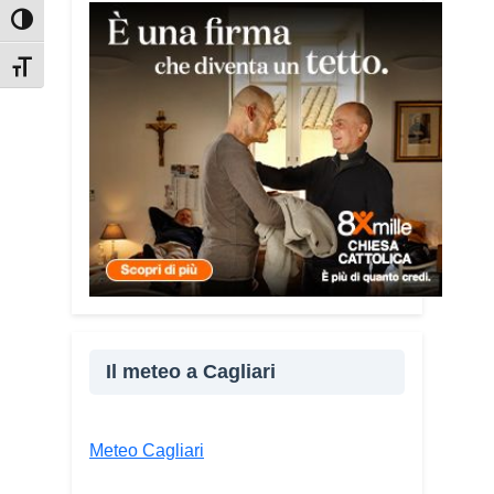
Attiva/disattiva alto contrasto
Tra le testimonianze quella di Thea,
giovane libanese del Consiglio dei
Attiva/disattiva dimensione testo
Giovani del Mediterraneo della CEI: «Il
campo è molto più di un’esperienza di
volontariato: è un’opportunità per
costruire relazioni attraverso il servizio,
linguaggio universale capace di unire
persone diverse».
Il meteo a Cagliari
Meteo Cagliari