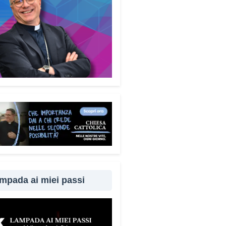
logiche utilizzate dai truffatori:
enza, la paura, il richiamo
torità, la fiducia e l’isolamento.
rendere questi meccanismi
fica costruire uno scudo
le molto più efficace.
ademecum è disponibile
uitamente. Perché questa
ta?
é difendersi dalle truffe
fica difendere la dignità delle
ne. Ho voluto che questo
ento fosse accessibile a tutti,
 alcun fine commerciale, così
mpada ai miei passi
ggiungere il maggior numero
bile di cittadini. È anche un
per dire a chi è stato vittima di
ruffa che non è solo.