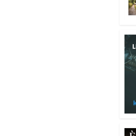
Attenz
Una p
dedic
truff
person
Vadem
reali
del l
anni 
perso