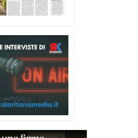
ione alle telefonate
ubblicazione di servizio
ata alla prevenzione delle
e ai danni degli anziani e delle
e più fragili. Si tratta del
ecum contro le truffe
,
zzato da Sergio Cavoli, autore
ibro
Passi di Speranza
e da
impegnato nel sostegno alle
ne più vulnerabili. «L’idea di