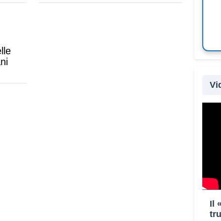
incombe sul
Sono 122 milioni le persone in
ltiplicano
fuga da conflitti, violenze e
ce da
persecuzioni nel mondo
ra le parti
lle
ani
ni
Vi
ani prende
e
tobre
Il
tr