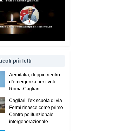
to è importante coinvolgere
 familiari e caregiver?
ndamentale. Questa guida può
e tenuta in casa e condivisa
 propri familiari. La prevenzione
 anche attraverso il dialogo e
cinanza: sapere che c’è
icoli più letti
uno pronto ad aiutare fa
ro la differenza.
Aeroitalia, doppio rientro
d’emergenza per i voli
sta portando questo progetto
Roma-Cagliari
 nei territori.
Cagliari, l'ex scuola di via
to incontrando tante comunità in
Fermi rinasce come primo
 Italia. Ringrazio i comuni, le
Centro polifunzionale
tture e le amministrazioni che
intergenerazionale
 scelto di diffondere il
ecum. Tra gli ultimi ad aderire