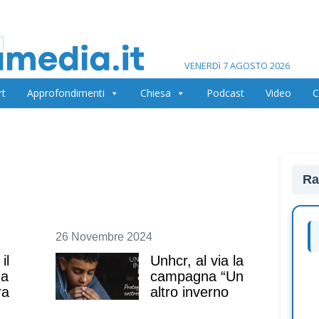
VENERDì 7 AGOSTO 2026
rt
Approfondimenti
Chiesa
Podcast
Video
C
Ra
26 Novembre 2024
il
Unhcr, al via la
na
campagna “Un
ra
altro inverno
lontano da casa”