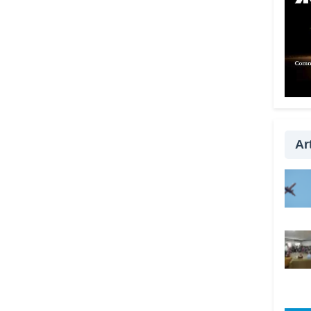
Quan
anche
È fo
esser
con i
passa
la vi
Art
qualc
davve
Lei 
anche
Sì, s
tutta
prefe
hanno
Vadem