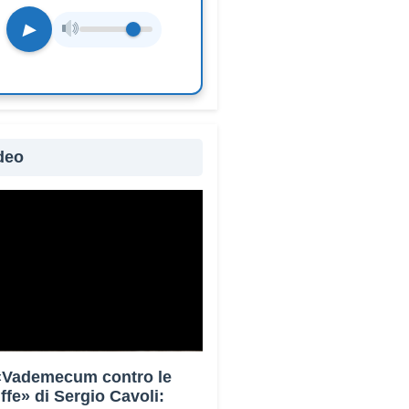
▶
deo
 «Vademecum contro le
uffe» di Sergio Cavoli: