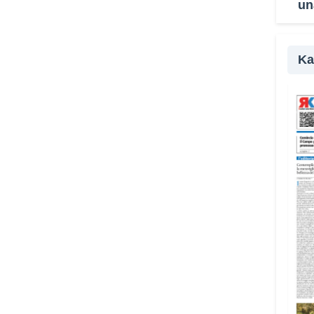
un
pr
Ka