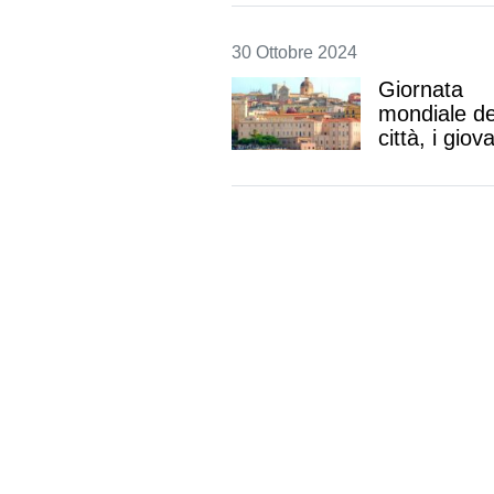
L'ombra del conflitto 
paese africano e si mo
gli appelli per una pa
siglare urgentemente f
30 Ottobre 2024
Giornata
mondiale de
città, i giov
chiedono
ambienti sa
Il Congresso dei giov
posizione in vista dell
celebrazioni del 31 ot