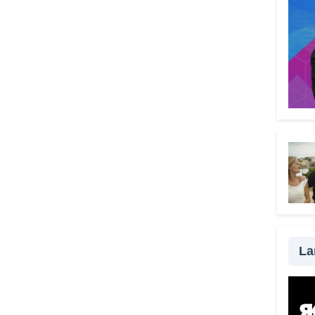
psico
l’urg
all’au
Comp
signi
menta
Il V
grat
scel
Perch
signi
perso
strum
senza
La
da ra
possi
modo 
una t