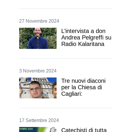
pastorale” di Leone
XIV
Un'azione ecclesiale semplice e
concreta per tempi complessi
27 Novembre 2024
L’intervista a don
Andrea Pelgreffi su
Radio Kalaritana
(VIDEO)
Don Andrea sarà ordinato
sacerdote sabato 30 novembre
nella Basilica di Bonaria
3 Novembre 2024
Tre nuovi diaconi
per la Chiesa di
Cagliari:
ordinazione nella
Cattedrale il 21
dicembre
La celebrazione, presieduta dal
17 Settembre 2024
vescovo Baturi, segna una tappa
fondamentale nel cammino
vocazionale di tre giovani chiamati
Catechisti di tutta
al servizio pastorale e alla carità