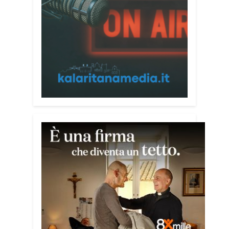
alla prevenzione delle truffe ai danni
degli anziani e delle persone più fragili.
Si tratta del
Vademecum contro le truffe
,
realizzato da Sergio Cavoli, autore del
libro
Passi di Speranza
e da anni
impegnato nel sostegno alle persone
più vulnerabili. «L’idea di realizzare il
Vademecum – ha detto ai microfoni di
Radio Kalaritana – nasce dalla
consapevolezza che le truffe colpiscono
soprattutto le persone più fragili: anziani,
malati e persone socialmente isolate,
che spesso vengono lasciate sole e
senza strumenti per difendersi. La mia
esperienza personale e il contatto
diretto con chi vive situazioni di
vulnerabilità mi hanno spinto a creare
uno strumento semplice, concreto e
facilmente consultabile. L’obiettivo era