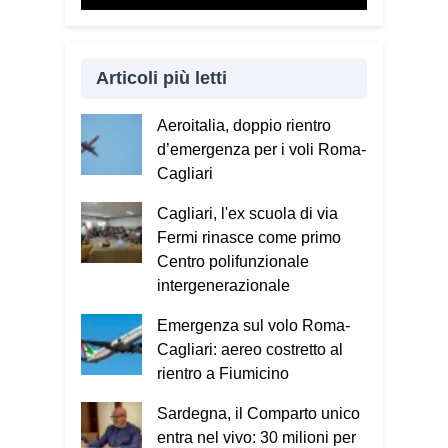
incontri ribadisco sempre un concetto:
non bisogna avere paura di denunciare
o segnalare anche un semplice tentativo
Articoli più letti
di truffa. Ogni segnalazione permette
alle forze dell’ordine di organizzare
Aeroitalia, doppio rientro
controlli più efficaci sul territorio.
d’emergenza per i voli Roma-
Lei parla anche delle cosiddette
Cagliari
“cinque bandiere rosse”. Di cosa si
Cagliari, l'ex scuola di via
tratta?
Fermi rinasce come primo
Sono cinque segnali che devono far
Centro polifunzionale
scattare l’allarme: quando qualcuno
intergenerazionale
mette fretta, incute paura, chiede di
Emergenza sul volo Roma-
mantenere il segreto, cerca di
Cagliari: aereo costretto al
conquistare rapidamente la fiducia
rientro a Fiumicino
oppure chiede soldi, dati personali o
password. Se riconosciamo anche solo
Sardegna, il Comparto unico
uno di questi elementi dobbiamo
entra nel vivo: 30 milioni per