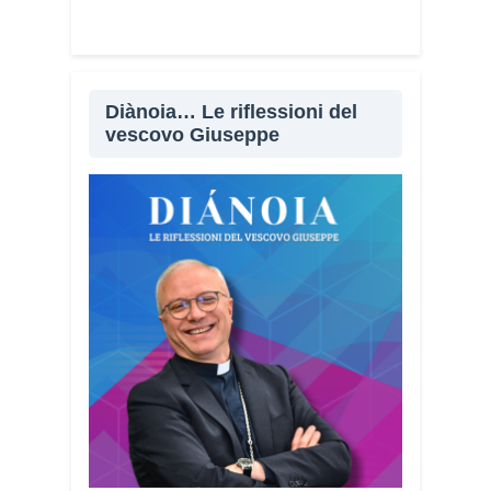
psicologiche utilizzate dai truffatori:
l’urgenza, la paura, il richiamo
all’autorità, la fiducia e l’isolamento.
Comprendere questi meccanismi
Diànoia… Le riflessioni del
significa costruire uno scudo mentale
vescovo Giuseppe
molto più efficace.
Il Vademecum è disponibile
gratuitamente. Perché questa scelta?
Perché difendersi dalle truffe significa
difendere la dignità delle persone. Ho
voluto che questo strumento fosse
accessibile a tutti, senza alcun fine
commerciale, così da raggiungere il
maggior numero possibile di cittadini. È
anche un modo per dire a chi è stato
vittima di una truffa che non è solo.