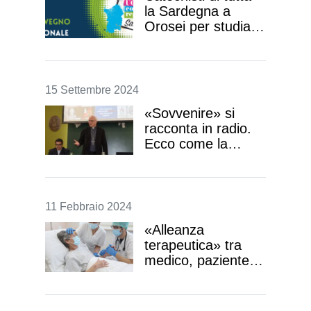
la Sardegna a
Orosei per studiare
i linguaggi
dell’evangelizzazione
15 Settembre 2024
«Sovvenire» si
racconta in radio.
Ecco come la
diocesi di Cagliari
valorizza l’8xMille
11 Febbraio 2024
«Alleanza
terapeutica» tra
medico, paziente e
familiare