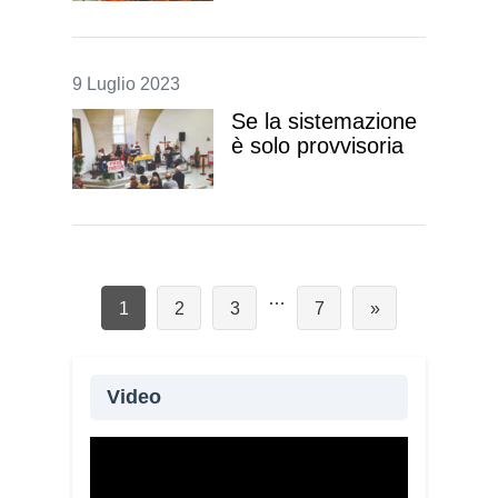
Strada
9 Luglio 2023
Se la sistemazione
è solo provvisoria
…
Pagina
Pagina
Pagina
Pagina
1
2
3
7
»
Video