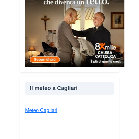
giovane libanese del Consiglio dei
Giovani del Mediterraneo della CEI: «Il
campo è molto più di un’esperienza di
volontariato: è un’opportunità per
costruire relazioni attraverso il servizio,
linguaggio universale capace di unire
persone diverse».
Il meteo a Cagliari
Meteo Cagliari