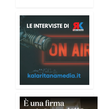
«Un’esperienza di crescita umana e
spirituale che rafforza la vocazione al
servizio», sottolinea Cristiano Pani.
Il programma dedica spazio anche ai
temi della pace e della cooperazione
nel Mediterraneo. Oggi pomeriggio, alla
Mediateca del Mediterraneo (MEM),
l’incontro con l’arcivescovo monsignor
Giuseppe Baturi ha approfondito il ruolo
dei giovani nella costruzione di ponti tra
culture e popoli, con un confronto
inserito nel percorso “Cagliari Città della
Pace e del Mediterraneo”, progetto che
promuove il dialogo e la collaborazione
tra le diverse realtà del bacino
mediterraneo.
Tra le testimonianze quella di Thea,