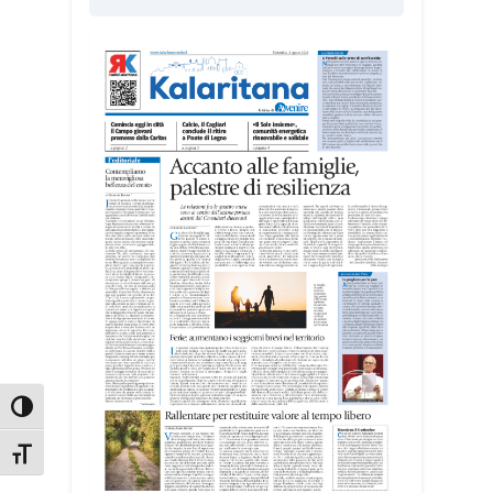
e volontariato, affrontando temi come
solidarietà, amicizia, fragilità giovanili e
dialogo nel Mediterraneo», spiega
Michela Campus, dell’équipe
organizzativa.
I giovani sono impegnati in diverse
realtà del territorio, dall’assistenza agli
anziani e alle persone con disabilità
nelle attività dell’OAMI al supporto nei
centri di accoglienza per migranti, dove
contribuiscono anche alla cura degli
spazi comuni. «Prendersi cura degli
ambienti significa favorire accoglienza e
dignità», racconta Alessandro Adimari.
Attiva/disattiva alto contrasto
Tra i partecipanti anche i seminaristi,
impegnati accanto agli anziani della
Attiva/disattiva dimensione testo
casa di riposo Cristo Re.