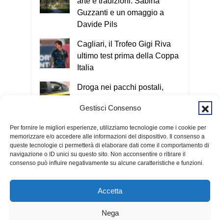
arte e tradizioni: Sabina
Guzzanti e un omaggio a
Davide Pils
Cagliari, il Trofeo Gigi Riva
ultimo test prima della Coppa
Italia
Droga nei pacchi postali,
quattro arresti tra Cagliari e
Gestisci Consenso
San Giovanni Suergiu
Per fornire le migliori esperienze, utilizziamo tecnologie come i cookie per
Tre voli cancellati in una
memorizzare e/o accedere alle informazioni del dispositivo. Il consenso a
mattina: ancora disagi sulla
queste tecnologie ci permetterà di elaborare dati come il comportamento di
rotta Cagliari-Roma
navigazione o ID unici su questo sito. Non acconsentire o ritirare il
consenso può influire negativamente su alcune caratteristiche e funzioni.
Accetta
Nega
© 2026 Fondazione Kalaritana Media