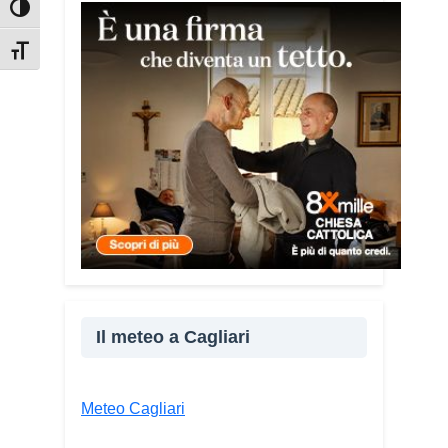
Attiva/disattiva alto contrasto
Tra le testimonianze quella di Thea,
giovane libanese del Consiglio dei
Attiva/disattiva dimensione testo
Giovani del Mediterraneo della CEI: «Il
campo è molto più di un’esperienza di
volontariato: è un’opportunità per
costruire relazioni attraverso il servizio,
linguaggio universale capace di unire
persone diverse».
Il meteo a Cagliari
Meteo Cagliari