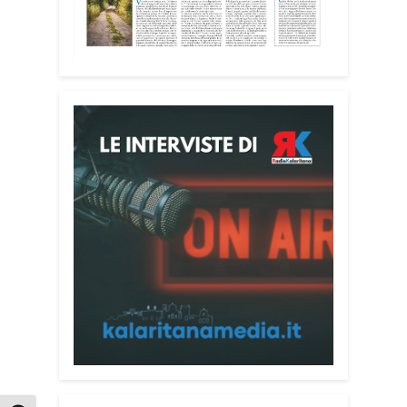
impegnati accanto agli anziani della
casa di riposo Cristo Re.
«Un’esperienza di crescita umana e
spirituale che rafforza la vocazione al
servizio», sottolinea Cristiano Pani.
Il programma dedica spazio anche ai
temi della pace e della cooperazione
nel Mediterraneo. Oggi pomeriggio, alla
Mediateca del Mediterraneo (MEM),
l’incontro con l’arcivescovo monsignor
Giuseppe Baturi ha approfondito il ruolo
dei giovani nella costruzione di ponti tra
culture e popoli, con un confronto
inserito nel percorso “Cagliari Città della
Pace e del Mediterraneo”, progetto che
promuove il dialogo e la collaborazione
tra le diverse realtà del bacino
mediterraneo.