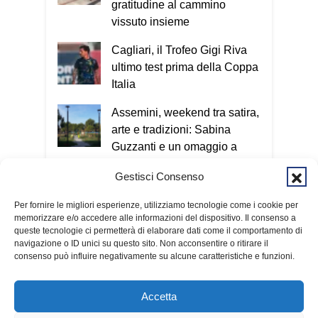
gratitudine al cammino
vissuto insieme
Cagliari, il Trofeo Gigi Riva
ultimo test prima della Coppa
Italia
Assemini, weekend tra satira,
arte e tradizioni: Sabina
Guzzanti e un omaggio a
Davide Pils
Gestisci Consenso
Orgosolo investe sulla
Per fornire le migliori esperienze, utilizziamo tecnologie come i cookie per
cultura: inaugurati tre nuovi
memorizzare e/o accedere alle informazioni del dispositivo. Il consenso a
musei grazie al PNRR
queste tecnologie ci permetterà di elaborare dati come il comportamento di
navigazione o ID unici su questo sito. Non acconsentire o ritirare il
consenso può influire negativamente su alcune caratteristiche e funzioni.
Accetta