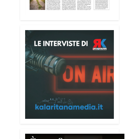
casa di riposo Cristo Re.
«Un’esperienza di crescita umana e
spirituale che rafforza la vocazione al
servizio», sottolinea Cristiano Pani.
Il programma dedica spazio anche ai
temi della pace e della cooperazione
nel Mediterraneo. Oggi pomeriggio, alla
Mediateca del Mediterraneo (MEM),
l’incontro con l’arcivescovo monsignor
Giuseppe Baturi ha approfondito il ruolo
dei giovani nella costruzione di ponti tra
culture e popoli, con un confronto
inserito nel percorso “Cagliari Città della
Pace e del Mediterraneo”, progetto che
promuove il dialogo e la collaborazione
tra le diverse realtà del bacino
mediterraneo.
Tra le testimonianze quella di Thea,