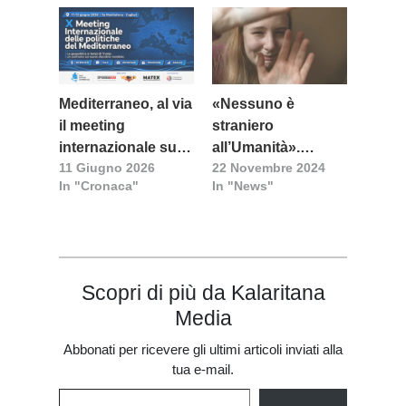
Mediterraneo, al via
«Nessuno è
il meeting
straniero
internazionale su
all’Umanità».
11 Giugno 2026
22 Novembre 2024
nuovi equilibri
L’iniziativa di Acli e
In "Cronaca"
In "News"
globali e crisi
Regione
geopolitiche
Scopri di più da Kalaritana
Media
Abbonati per ricevere gli ultimi articoli inviati alla
tua e-mail.
Digita la tua e-mail...