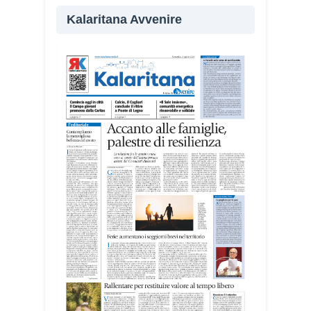
«Il campo alterna momenti di riflessione
Kalaritana Avvenire
e volontariato, affrontando temi come
solidarietà, amicizia, fragilità giovanili e
dialogo nel Mediterraneo», spiega
Michela Campus, dell’équipe
organizzativa.
I giovani sono impegnati in diverse
realtà del territorio, dall’assistenza agli
anziani e alle persone con disabilità
nelle attività dell’OAMI al supporto nei
centri di accoglienza per migranti, dove
contribuiscono anche alla cura degli
spazi comuni. «Prendersi cura degli
ambienti significa favorire accoglienza e
dignità», racconta Alessandro Adimari.
Tra i partecipanti anche i seminaristi,
impegnati accanto agli anziani della