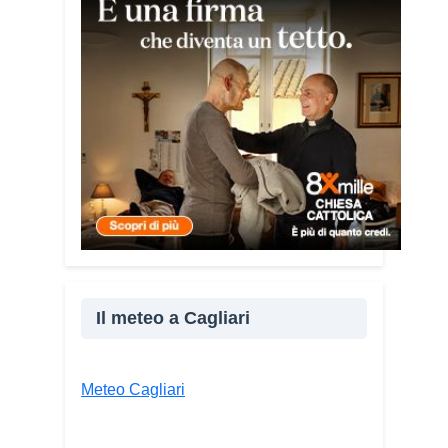
giovane libanese del Consiglio dei
Giovani del Mediterraneo della CEI: «Il
campo è molto più di un’esperienza di
volontariato: è un’opportunità per
costruire relazioni attraverso il servizio,
linguaggio universale capace di unire
persone diverse».
Condividi:
Facebook
X
WhatsApp
LinkedIn
Il meteo a Cagliari
E-mail
Stampa
Meteo Cagliari