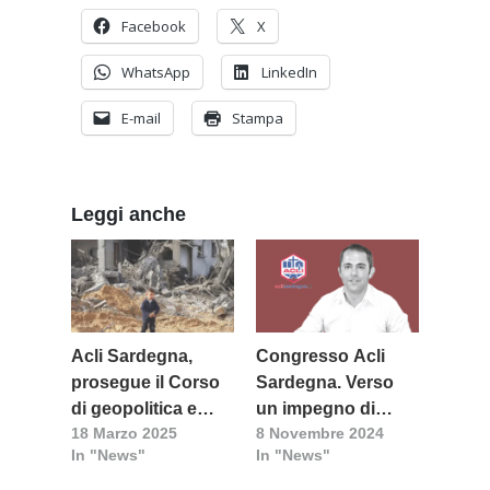
Facebook
X
WhatsApp
LinkedIn
E-mail
Stampa
Leggi anche
Acli Sardegna,
Congresso Acli
prosegue il Corso
Sardegna. Verso
di geopolitica e
un impegno di
18 Marzo 2025
8 Novembre 2024
relazioni
pace e giustizia
In "News"
In "News"
internazionali
sociale