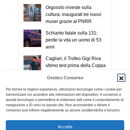
Orgosolo investe sulla
cultura: inaugurati tre nuovi
musei grazie al PNRR
Schianto fatale sulla 131:
perde la vita un uomo di 53
anni
Cagliari, il Trofeo Gigi Riva
ultimo test prima della Coppa
Italia
Gestisci Consenso
«La pace nasce dal cuore»:
Per fornire le migliori esperienze, utilizziamo tecnologie come i cookie per
Baturi ai giovani del Campo
memorizzare e/o accedere alle informazioni del dispositivo. Il consenso a
internazionale Caritas
queste tecnologie ci permetterà di elaborare dati come il comportamento di
navigazione o ID unici su questo sito. Non acconsentire o ritirare il
consenso può influire negativamente su alcune caratteristiche e funzioni.
Accetta