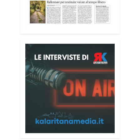
impegnati accanto agli anziani della
casa di riposo Cristo Re.
«Un’esperienza di crescita umana e
spirituale che rafforza la vocazione al
servizio», sottolinea Cristiano Pani.
Il programma dedica spazio anche ai
temi della pace e della cooperazione
nel Mediterraneo. Oggi pomeriggio, alla
Mediateca del Mediterraneo (MEM),
l’incontro con l’arcivescovo monsignor
Giuseppe Baturi ha approfondito il ruolo
dei giovani nella costruzione di ponti tra
culture e popoli, con un confronto
inserito nel percorso “Cagliari Città della
Pace e del Mediterraneo”, progetto che
promuove il dialogo e la collaborazione
tra le diverse realtà del bacino
mediterraneo.