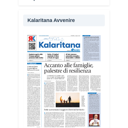
comunità.
«Il campo alterna momenti di riflessione
Kalaritana Avvenire
e volontariato, affrontando temi come
solidarietà, amicizia, fragilità giovanili e
dialogo nel Mediterraneo», spiega
Michela Campus, dell’équipe
organizzativa.
I giovani sono impegnati in diverse
realtà del territorio, dall’assistenza agli
anziani e alle persone con disabilità
nelle attività dell’OAMI al supporto nei
centri di accoglienza per migranti, dove
contribuiscono anche alla cura degli
spazi comuni. «Prendersi cura degli
ambienti significa favorire accoglienza e
dignità», racconta Alessandro Adimari.
Tra i partecipanti anche i seminaristi,