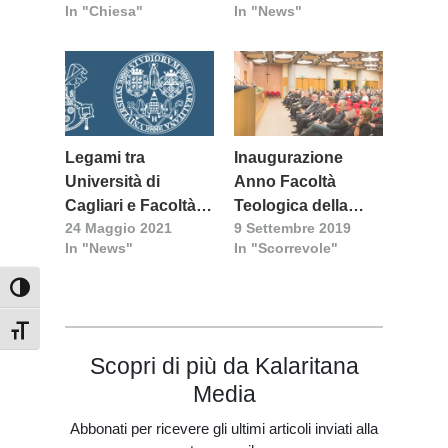
In "Chiesa"
In "News"
un viaggio tra terra
e cielo
Legami tra
Inaugurazione
Università di
Anno Facoltà
Cagliari e Facoltà
Teologica della
24 Maggio 2021
9 Settembre 2019
Teologica
Sardegna
In "News"
In "Scorrevole"
Attiva/disattiva alto contrasto
Attiva/disattiva dimensione testo
Scopri di più da Kalaritana
Media
Abbonati per ricevere gli ultimi articoli inviati alla