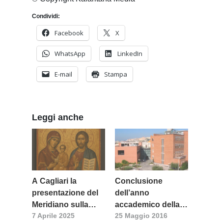
Condividi:
Facebook
X
WhatsApp
LinkedIn
E-mail
Stampa
Leggi anche
A Cagliari la
Conclusione
presentazione del
dell’anno
Meridiano sulla
accademico della
7 Aprile 2025
25 Maggio 2016
mistica cristiana:
Facoltà teologica