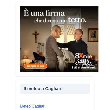
Tra le testimonianze quella di Thea,
giovane libanese del Consiglio dei
Giovani del Mediterraneo della CEI: «Il
campo è molto più di un’esperienza di
volontariato: è un’opportunità per
costruire relazioni attraverso il servizio,
linguaggio universale capace di unire
persone diverse».
Condividi:
Facebook
X
WhatsApp
LinkedIn
Il meteo a Cagliari
E-mail
Stampa
Meteo Cagliari