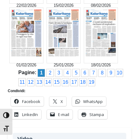
22/02/2026
15/02/2026
08/02/2026
01/02/2026
25/01/2026
18/01/2026
Pagine:
1
2
3
4
5
6
7
8
9
10
11
12
13
14
15
16
17
18
19
Condividi:
Facebook
X
WhatsApp
LinkedIn
E-mail
Stampa
Attiva/disattiva alto contrasto
Attiva/disattiva dimensione testo