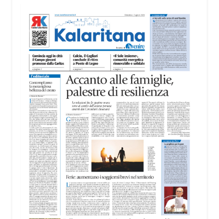
territorio, dall’assistenza agli anziani e alle persone
con disabilità nelle attività dell’OAMI al supporto nei
centri di accoglienza per migranti, dove
contribuiscono anche alla cura degli spazi comuni.
«Prendersi cura degli ambienti significa favorire
accoglienza e dignità», racconta Alessandro
Adimari.
Tra i partecipanti anche i seminaristi, impegnati
accanto agli anziani della casa di riposo Cristo Re.
«Un’esperienza di crescita umana e spirituale che
rafforza la vocazione al servizio», sottolinea
Cristiano Pani.
Il programma dedica spazio anche ai temi della
pace e della cooperazione nel Mediterraneo. Oggi
pomeriggio, alla Mediateca del Mediterraneo
(MEM), l’incontro con l’arcivescovo monsignor
Giuseppe Baturi ha approfondito il ruolo dei giovani