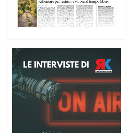
nella costruzione di ponti tra culture e popoli, con
un confronto inserito nel percorso “Cagliari Città
della Pace e del Mediterraneo”, progetto che
promuove il dialogo e la collaborazione tra le
diverse realtà del bacino mediterraneo.
Tra le testimonianze quella di Thea, giovane
libanese del Consiglio dei Giovani del
Mediterraneo della CEI: «Il campo è molto più di
un’esperienza di volontariato: è un’opportunità per
costruire relazioni attraverso il servizio, linguaggio
universale capace di unire persone diverse».
Condividi:
Facebook
X
WhatsApp
LinkedIn
E-mail
Stampa