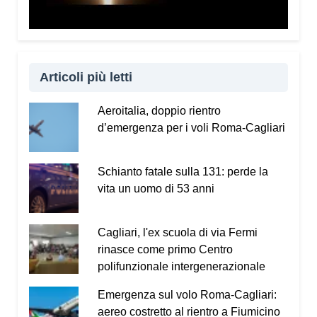
questo invito tutti a scaricare gratuitamente il
Vademecum dal sito
www.infotruffe.com
, a
condividerlo e a parlarne con i propri familiari. Una
comunità informata è una comunità che sa
proteggere sé stessa e le persone più fragili.
Articoli più letti
Qui l’intervista a Radio Kalaritana.
Aeroitalia, doppio rientro
d’emergenza per i voli Roma-Cagliari
Condividi:
Facebook
X
WhatsApp
Schianto fatale sulla 131: perde la
vita un uomo di 53 anni
LinkedIn
E-mail
Stampa
Cagliari, l'ex scuola di via Fermi
rinasce come primo Centro
polifunzionale intergenerazionale
Emergenza sul volo Roma-Cagliari:
aereo costretto al rientro a Fiumicino