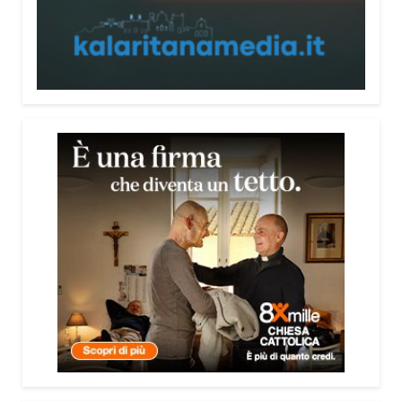
consultabile. L’obiettivo era accompagnare le
persone, non spaventarle o farle sentire giudicate».
Che cosa contiene il Vademecum?
Non si limita a spiegare cosa sono le truffe.
Propone esempi concreti, segnali d’allarme e
comportamenti utili da adottare. È una guida pratica
che può essere consultata in qualsiasi momento e
che punta soprattutto a prevenire.
Lei pone molta attenzione anche all’aspetto
psicologico del fenomeno.
Sì, perché il truffatore manipola soprattutto le
emozioni. Più che dire semplicemente “non
cliccare” o “non aprire la porta”, ho voluto aiutare le
persone a riconoscere le leve psicologiche
utilizzate dai truffatori: l’urgenza, la paura, il
richiamo all’autorità, la fiducia e l’isolamento.