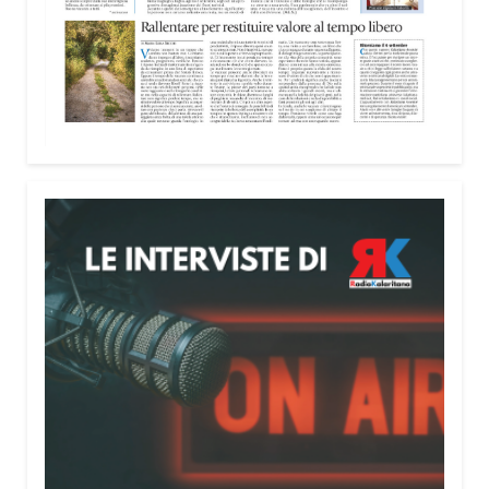
Attenzione alle telefonate
Una pubblicazione di servizio dedicata alla
prevenzione delle truffe ai danni degli anziani e
delle persone più fragili. Si tratta del
Vademecum
contro le truffe
, realizzato da Sergio Cavoli, autore
del libro
Passi di Speranza
e da anni impegnato nel
sostegno alle persone più vulnerabili. «L’idea di
realizzare il Vademecum – ha detto ai microfoni di
Radio Kalaritana – nasce dalla consapevolezza
che le truffe colpiscono soprattutto le persone più
fragili: anziani, malati e persone socialmente
isolate, che spesso vengono lasciate sole e senza
strumenti per difendersi. La mia esperienza
personale e il contatto diretto con chi vive situazioni
di vulnerabilità mi hanno spinto a creare uno
strumento semplice, concreto e facilmente