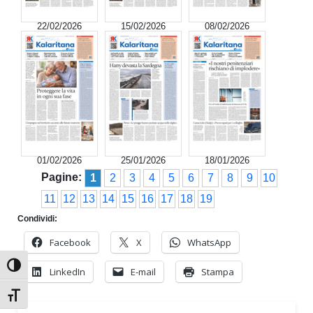
22/02/2026
15/02/2026
08/02/2026
01/02/2026
25/01/2026
18/01/2026
Pagine:
1
2
3
4
5
6
7
8
9
10
11
12
13
14
15
16
17
18
19
Condividi:
Facebook
X
WhatsApp
Attiva/disattiva alto contrasto
LinkedIn
E-mail
Stampa
Attiva/disattiva dimensione testo