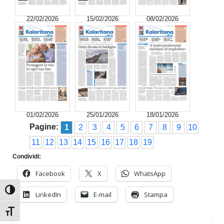
22/02/2026
15/02/2026
08/02/2026
01/02/2026
25/01/2026
18/01/2026
Pagine:
1
2
3
4
5
6
7
8
9
10
11
12
13
14
15
16
17
18
19
Condividi:
Facebook
X
WhatsApp
Attiva/disattiva alto contrasto
LinkedIn
E-mail
Stampa
Attiva/disattiva dimensione testo