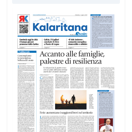
I giovani sono impegnati in diverse realtà del
territorio, dall’assistenza agli anziani e alle persone
con disabilità nelle attività dell’OAMI al supporto nei
centri di accoglienza per migranti, dove
contribuiscono anche alla cura degli spazi comuni.
«Prendersi cura degli ambienti significa favorire
accoglienza e dignità», racconta Alessandro
Adimari.
Tra i partecipanti anche i seminaristi, impegnati
accanto agli anziani della casa di riposo Cristo Re.
«Un’esperienza di crescita umana e spirituale che
rafforza la vocazione al servizio», sottolinea
Cristiano Pani.
Il programma dedica spazio anche ai temi della
pace e della cooperazione nel Mediterraneo. Oggi
pomeriggio, alla Mediateca del Mediterraneo
(MEM), l’incontro con l’arcivescovo monsignor