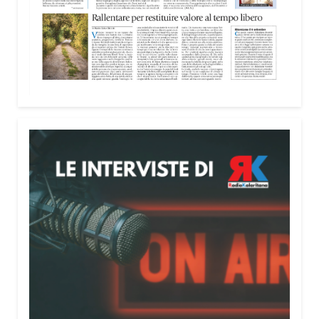
Giuseppe Baturi ha approfondito il ruolo dei giovani
nella costruzione di ponti tra culture e popoli, con
un confronto inserito nel percorso “Cagliari Città
della Pace e del Mediterraneo”, progetto che
promuove il dialogo e la collaborazione tra le
diverse realtà del bacino mediterraneo.
Tra le testimonianze quella di Thea, giovane
libanese del Consiglio dei Giovani del
Mediterraneo della CEI: «Il campo è molto più di
un’esperienza di volontariato: è un’opportunità per
costruire relazioni attraverso il servizio, linguaggio
universale capace di unire persone diverse».
Condividi:
Facebook
X
WhatsApp
LinkedIn
E-mail
Stampa