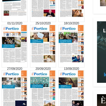
signi
digni
Adima
Tra i
01/11/2020
25/10/2020
18/10/2020
impeg
casa 
«Un’e
spiri
al se
Pani.
Il p
27/09/2020
20/09/2020
13/09/2020
ai te
coope
Oggi 
Medit
l’ar
Batur
giova