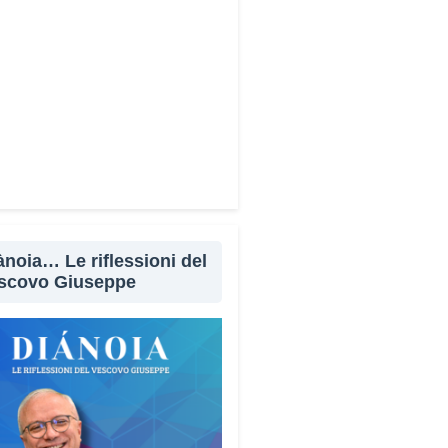
Facebook
X
WhatsApp
LinkedIn
E-mail
Stampa
ànoia… Le riflessioni del
scovo Giuseppe