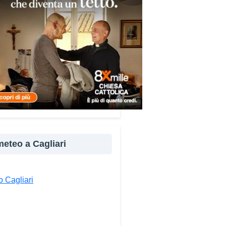
re e popoli, con un confronto
ito nel percorso “Cagliari Città
 Pace e del Mediterraneo”,
tto che promuove il dialogo e
llaborazione tra le diverse
à del bacino mediterraneo.
e testimonianze quella di Thea,
ne libanese del Consiglio dei
ni del Mediterraneo della CEI:
ampo è molto più di
perienza di volontariato: è
 meteo a Cagliari
portunità per costruire relazioni
verso il servizio, linguaggio
rsale capace di unire persone
 Cagliari
se».
ndividi: