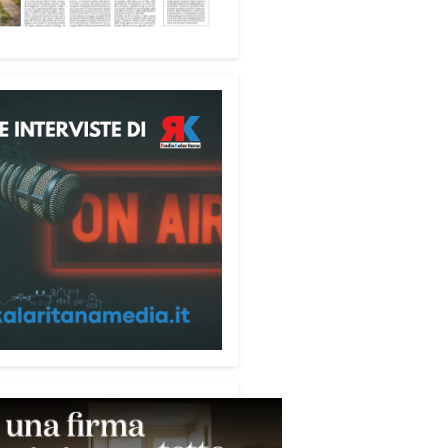
fica favorire accoglienza e
tà», racconta Alessandro
ri.
 partecipanti anche i seminaristi,
nati accanto agli anziani della
di riposo Cristo Re.
sperienza di crescita umana e
tuale che rafforza la vocazione
rvizio», sottolinea Cristiano
rogramma dedica spazio anche
mi della pace e della
razione nel Mediterraneo.
pomeriggio, alla Mediateca del
erraneo (MEM), l’incontro con
civescovo monsignor Giuseppe
i ha approfondito il ruolo dei
ni nella costruzione di ponti tra