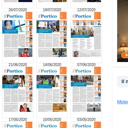
cultu
26/07/2020
19/07/2020
12/07/2020
inser
della
proge
la co
realt
Tra l
giova
Giova
21/06/2020
14/06/2020
07/06/2020
«Il c
un’es
Il
un’op
attra
unive
Meteo
diver
Co
17/05/2020
10/05/2020
03/05/2020