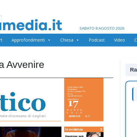
SABATO 8 AGOSTO 2026
rt
Approfondimenti
Chiesa
Podcast
Video
C
na Avvenire
Ra