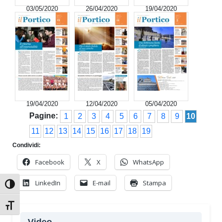
03/05/2020
26/04/2020
19/04/2020
19/04/2020
12/04/2020
05/04/2020
Pagine:
1
2
3
4
5
6
7
8
9
10
11
12
13
14
15
16
17
18
19
Condividi:
Facebook
X
WhatsApp
LinkedIn
E-mail
Stampa
Attiva/disattiva alto contrasto
Attiva/disattiva dimensione testo