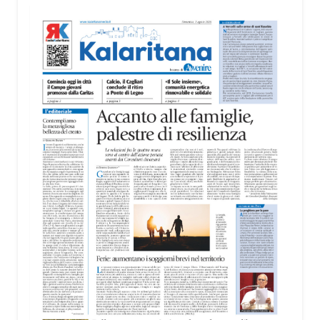
territorio, dall’assistenza agli anziani e alle persone
con disabilità nelle attività dell’OAMI al supporto nei
centri di accoglienza per migranti, dove
contribuiscono anche alla cura degli spazi comuni.
«Prendersi cura degli ambienti significa favorire
accoglienza e dignità», racconta Alessandro
Adimari.
Tra i partecipanti anche i seminaristi, impegnati
accanto agli anziani della casa di riposo Cristo Re.
«Un’esperienza di crescita umana e spirituale che
rafforza la vocazione al servizio», sottolinea
Cristiano Pani.
Il programma dedica spazio anche ai temi della
pace e della cooperazione nel Mediterraneo. Oggi
pomeriggio, alla Mediateca del Mediterraneo
(MEM), l’incontro con l’arcivescovo monsignor
Giuseppe Baturi ha approfondito il ruolo dei giovani