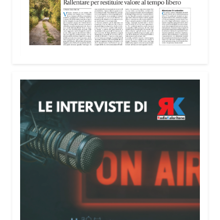
nella costruzione di ponti tra culture e popoli, con
un confronto inserito nel percorso “Cagliari Città
della Pace e del Mediterraneo”, progetto che
promuove il dialogo e la collaborazione tra le
diverse realtà del bacino mediterraneo.
Tra le testimonianze quella di Thea, giovane
libanese del Consiglio dei Giovani del
Mediterraneo della CEI: «Il campo è molto più di
un’esperienza di volontariato: è un’opportunità per
costruire relazioni attraverso il servizio, linguaggio
universale capace di unire persone diverse».
Condividi:
Facebook
X
WhatsApp
LinkedIn
E-mail
Stampa