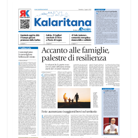
«L’idea nasce dall’esigenza di valorizzare il
rapporto tra Cagliari e il mare – ha spiegato
Biancacci –. Anche se la candidatura per
quest’anno è stata assegnata a un’altra città,
questo percorso rappresenta un’importante
occasione di crescita. Cagliari ha tutte le
caratteristiche per riproporsi in futuro, perché è una
delle città sul mare più belle d’Italia».
Il cuore della mostra è il rapporto tra il mare e la
luce, elementi che attraversano tutte le opere
esposte e che trovano nella sede della MEM una
particolare valorizzazione. Le grandi vetrate dello
spazio culturale restituiscono infatti una luminosità
naturale capace di entrare in dialogo con i colori
delle opere.
La mostra sarà visitabile alla MEM fino al 30
agosto, negli orari di apertura della struttura: dal