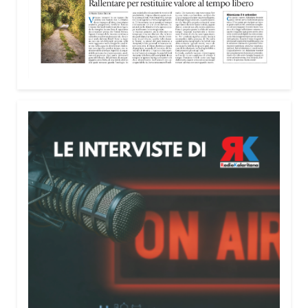
lunedì al venerdì dalle 9 alle 19 e il sabato dalle 9
alle 13.
Condividi:
Facebook
X
WhatsApp
LinkedIn
E-mail
Stampa