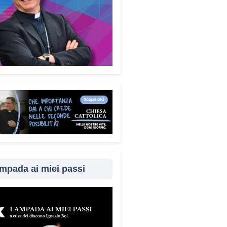
enza, la paura, il richiamo
torità, la fiducia e l’isolamento.
rendere questi meccanismi
fica costruire uno scudo
le molto più efficace.
ademecum è disponibile
uitamente. Perché questa
ta?
é difendersi dalle truffe
fica difendere la dignità delle
ne. Ho voluto che questo
ento fosse accessibile a tutti,
 alcun fine commerciale, così
mpada ai miei passi
ggiungere il maggior numero
bile di cittadini. È anche un
per dire a chi è stato vittima di
ruffa che non è solo.