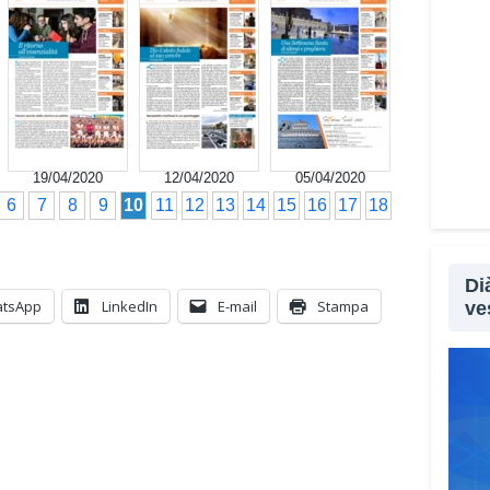
Non s
le tr
segna
utili
che p
qual
19/04/2020
12/04/2020
05/04/2020
sopra
6
7
8
9
10
11
12
13
14
15
16
17
18
Lei 
all’a
Di
feno
tsApp
LinkedIn
E-mail
Stampa
ve
Sì, p
sopra
sempl
aprir
perso
psico