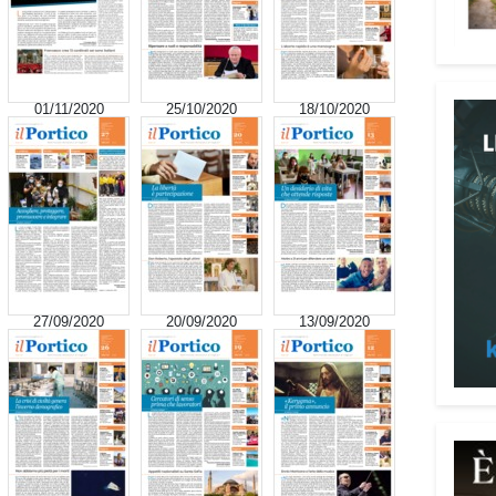
01/11/2020
25/10/2020
18/10/2020
Attenz
Una p
dedic
truff
27/09/2020
20/09/2020
13/09/2020
person
Vadem
reali
del l
anni 
perso
reali