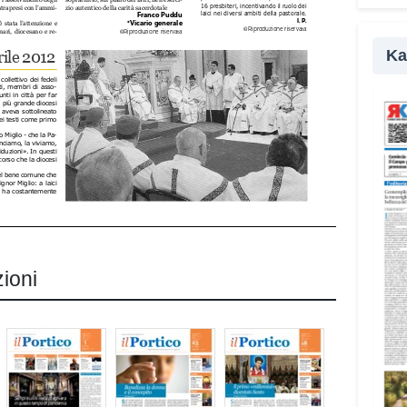
pr
Ka
zioni