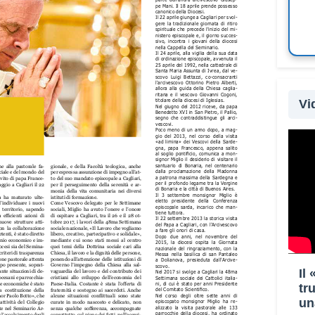
Vi
Il
tr
un