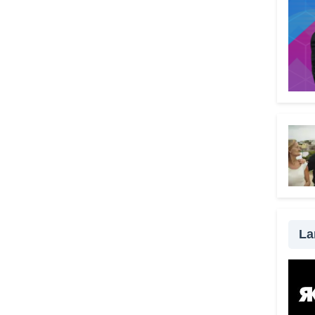
l’urg
all’au
Comp
signi
menta
Il V
grat
scel
Perch
signi
perso
strum
senza
La
da ra
possi
modo 
una t