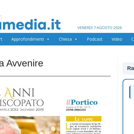
VENERDì 7 AGOSTO 2026
rt
Approfondimenti
Chiesa
Podcast
Video
C
na Avvenire
Ra