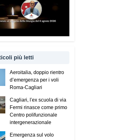
to è importante coinvolgere
 familiari e caregiver?
ndamentale. Questa guida può
e tenuta in casa e condivisa
 propri familiari. La prevenzione
 anche attraverso il dialogo e
cinanza: sapere che c’è
icoli più letti
uno pronto ad aiutare fa
ro la differenza.
Aeroitalia, doppio rientro
d’emergenza per i voli
sta portando questo progetto
Roma-Cagliari
 nei territori.
Cagliari, l'ex scuola di via
to incontrando tante comunità in
Fermi rinasce come primo
 Italia. Ringrazio i comuni, le
Centro polifunzionale
tture e le amministrazioni che
intergenerazionale
 scelto di diffondere il
ecum. Tra gli ultimi ad aderire
Emergenza sul volo
l Comune di Elmas. Durante