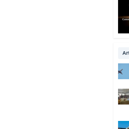
Quan
anche
È fo
esser
con i
passa
la vi
Art
qualc
davve
Lei 
anche
Sì, s
tutta
prefe
hanno
Vadem
c’è i