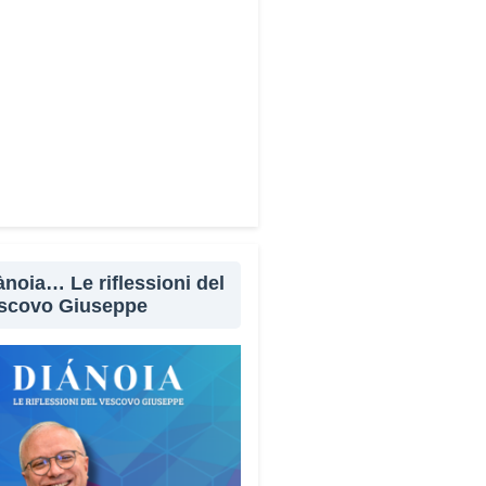
i limita a spiegare cosa sono
uffe. Propone esempi concreti,
li d’allarme e comportamenti
 da adottare. È una guida pratica
uò essere consultata in
siasi momento e che punta
ttutto a prevenire.
pone molta attenzione anche
spetto psicologico del
ànoia… Le riflessioni del
meno.
scovo Giuseppe
erché il truffatore manipola
ttutto le emozioni. Più che dire
icemente “non cliccare” o “non
e la porta”, ho voluto aiutare le
ne a riconoscere le leve
logiche utilizzate dai truffatori: