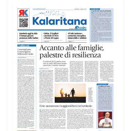
territorio, dall’assistenza agli anziani e alle persone
con disabilità nelle attività dell’OAMI al supporto nei
centri di accoglienza per migranti, dove
contribuiscono anche alla cura degli spazi comuni.
«Prendersi cura degli ambienti significa favorire
accoglienza e dignità», racconta Alessandro
Adimari.
Tra i partecipanti anche i seminaristi, impegnati
accanto agli anziani della casa di riposo Cristo Re.
«Un’esperienza di crescita umana e spirituale che
rafforza la vocazione al servizio», sottolinea
Cristiano Pani.
Il programma dedica spazio anche ai temi della
pace e della cooperazione nel Mediterraneo. Oggi
pomeriggio, alla Mediateca del Mediterraneo
(MEM), l’incontro con l’arcivescovo monsignor
Giuseppe Baturi ha approfondito il ruolo dei giovani