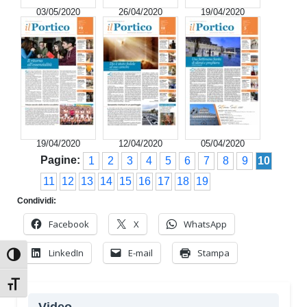
03/05/2020
26/04/2020
19/04/2020
19/04/2020
12/04/2020
05/04/2020
Pagine:
1
2
3
4
5
6
7
8
9
10
11
12
13
14
15
16
17
18
19
Condividi:
Facebook
X
WhatsApp
LinkedIn
E-mail
Stampa
Attiva/disattiva alto contrasto
Attiva/disattiva dimensione testo