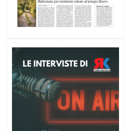
nella costruzione di ponti tra culture e popoli, con
un confronto inserito nel percorso “Cagliari Città
della Pace e del Mediterraneo”, progetto che
promuove il dialogo e la collaborazione tra le
diverse realtà del bacino mediterraneo.
Tra le testimonianze quella di Thea, giovane
libanese del Consiglio dei Giovani del
Mediterraneo della CEI: «Il campo è molto più di
un’esperienza di volontariato: è un’opportunità per
costruire relazioni attraverso il servizio, linguaggio
universale capace di unire persone diverse».
Condividi:
Facebook
X
WhatsApp
LinkedIn
E-mail
Stampa