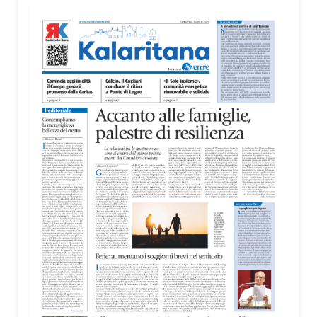
territorio, dall’assistenza agli anziani e alle persone
con disabilità nelle attività dell’OAMI al supporto nei
centri di accoglienza per migranti, dove
contribuiscono anche alla cura degli spazi comuni.
«Prendersi cura degli ambienti significa favorire
accoglienza e dignità», racconta Alessandro
Adimari.
Tra i partecipanti anche i seminaristi, impegnati
accanto agli anziani della casa di riposo Cristo Re.
«Un’esperienza di crescita umana e spirituale che
rafforza la vocazione al servizio», sottolinea
Cristiano Pani.
Il programma dedica spazio anche ai temi della
pace e della cooperazione nel Mediterraneo. Oggi
pomeriggio, alla Mediateca del Mediterraneo
(MEM), l’incontro con l’arcivescovo monsignor
Giuseppe Baturi ha approfondito il ruolo dei giovani