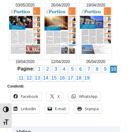
03/05/2020
26/04/2020
19/04/2020
19/04/2020
12/04/2020
05/04/2020
Pagine:
1
2
3
4
5
6
7
8
9
10
11
12
13
14
15
16
17
18
19
Condividi:
Facebook
X
WhatsApp
LinkedIn
E-mail
Stampa
Attiva/disattiva alto contrasto
Attiva/disattiva dimensione testo