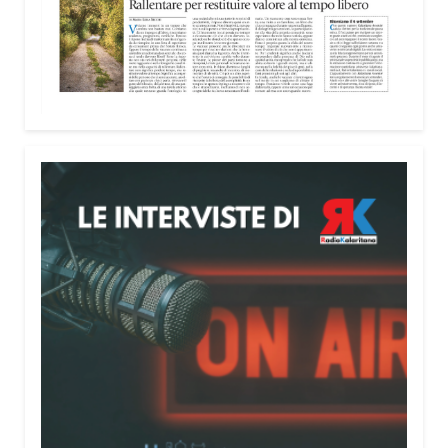
nella costruzione di ponti tra culture e popoli, con
un confronto inserito nel percorso “Cagliari Città
della Pace e del Mediterraneo”, progetto che
promuove il dialogo e la collaborazione tra le
diverse realtà del bacino mediterraneo.
Tra le testimonianze quella di Thea, giovane
libanese del Consiglio dei Giovani del
Mediterraneo della CEI: «Il campo è molto più di
un’esperienza di volontariato: è un’opportunità per
costruire relazioni attraverso il servizio, linguaggio
universale capace di unire persone diverse».
Condividi:
Facebook
X
WhatsApp
LinkedIn
E-mail
Stampa