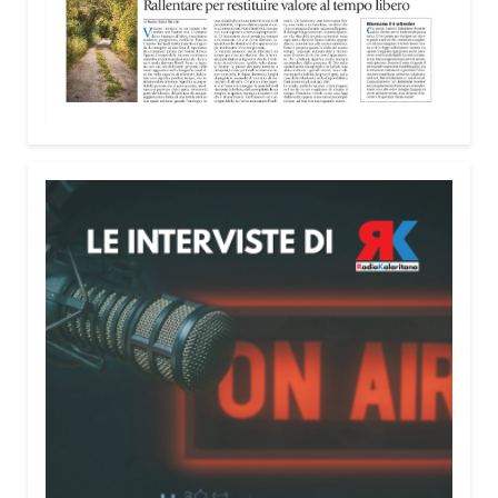
Attenzione alle telefonate
Una pubblicazione di servizio dedicata alla
prevenzione delle truffe ai danni degli anziani e
delle persone più fragili. Si tratta del
Vademecum
contro le truffe
, realizzato da Sergio Cavoli, autore
del libro
Passi di Speranza
e da anni impegnato nel
sostegno alle persone più vulnerabili. «L’idea di
realizzare il Vademecum – ha detto ai microfoni di
Radio Kalaritana – nasce dalla consapevolezza
che le truffe colpiscono soprattutto le persone più
fragili: anziani, malati e persone socialmente
isolate, che spesso vengono lasciate sole e senza
strumenti per difendersi. La mia esperienza
personale e il contatto diretto con chi vive situazioni
di vulnerabilità mi hanno spinto a creare uno
strumento semplice, concreto e facilmente
consultabile. L’obiettivo era accompagnare le