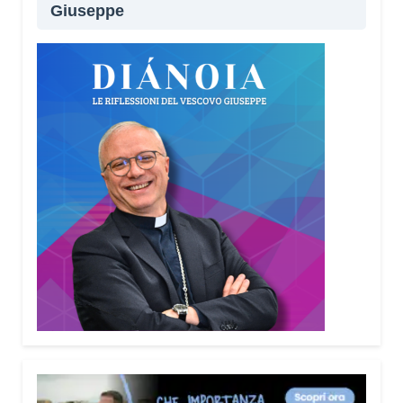
Giuseppe
Lei sta portando questo progetto anche nei
territori.
Sì, sto incontrando tante comunità in tutta Italia.
Ringrazio i comuni, le prefetture e le
amministrazioni che hanno scelto di diffondere il
Vademecum. Tra gli ultimi ad aderire c’è il Comune
di Elmas. Durante questi incontri ribadisco sempre
un concetto: non bisogna avere paura di
denunciare o segnalare anche un semplice
tentativo di truffa. Ogni segnalazione permette alle
forze dell’ordine di organizzare controlli più efficaci
sul territorio.
Lei parla anche delle cosiddette “cinque
bandiere rosse”. Di cosa si tratta?
Sono cinque segnali che devono far scattare
l’allarme: quando qualcuno mette fretta, incute