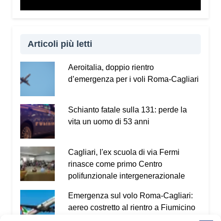
Vademecum dal sito
www.infotruffe.com
, a
condividerlo e a parlarne con i propri familiari. Una
comunità informata è una comunità che sa
proteggere sé stessa e le persone più fragili.
Articoli più letti
Qui l’intervista a Radio Kalaritana.
Aeroitalia, doppio rientro
d’emergenza per i voli Roma-Cagliari
Condividi:
Facebook
X
WhatsApp
Schianto fatale sulla 131: perde la
vita un uomo di 53 anni
LinkedIn
E-mail
Stampa
Cagliari, l'ex scuola di via Fermi
rinasce come primo Centro
polifunzionale intergenerazionale
Emergenza sul volo Roma-Cagliari:
aereo costretto al rientro a Fiumicino