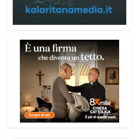
persone, non spaventarle o farle sentire giudicate».
Che cosa contiene il Vademecum?
Non si limita a spiegare cosa sono le truffe.
Propone esempi concreti, segnali d’allarme e
comportamenti utili da adottare. È una guida pratica
che può essere consultata in qualsiasi momento e
che punta soprattutto a prevenire.
Lei pone molta attenzione anche all’aspetto
psicologico del fenomeno.
Sì, perché il truffatore manipola soprattutto le
emozioni. Più che dire semplicemente “non
cliccare” o “non aprire la porta”, ho voluto aiutare le
persone a riconoscere le leve psicologiche
utilizzate dai truffatori: l’urgenza, la paura, il
richiamo all’autorità, la fiducia e l’isolamento.
Comprendere questi meccanismi significa costruire