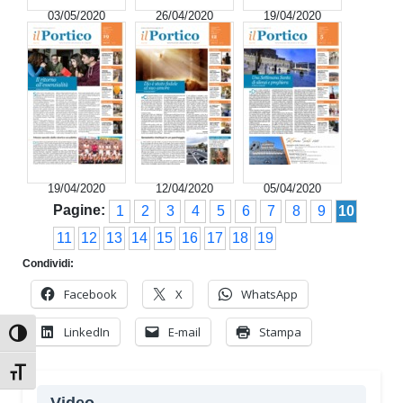
03/05/2020
26/04/2020
19/04/2020
19/04/2020
12/04/2020
05/04/2020
Pagine:
1
2
3
4
5
6
7
8
9
10
11
12
13
14
15
16
17
18
19
Condividi:
Facebook
X
WhatsApp
LinkedIn
E-mail
Stampa
Attiva/disattiva alto contrasto
Attiva/disattiva dimensione testo