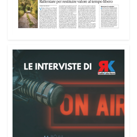
Attenzione alle telefonate
Una pubblicazione di servizio dedicata alla
prevenzione delle truffe ai danni degli anziani e
delle persone più fragili. Si tratta del
Vademecum
contro le truffe
, realizzato da Sergio Cavoli, autore
del libro
Passi di Speranza
e da anni impegnato nel
sostegno alle persone più vulnerabili. «L’idea di
realizzare il Vademecum – ha detto ai microfoni di
Radio Kalaritana – nasce dalla consapevolezza
che le truffe colpiscono soprattutto le persone più
fragili: anziani, malati e persone socialmente
isolate, che spesso vengono lasciate sole e senza
strumenti per difendersi. La mia esperienza
personale e il contatto diretto con chi vive situazioni
di vulnerabilità mi hanno spinto a creare uno
strumento semplice, concreto e facilmente
consultabile. L’obiettivo era accompagnare le