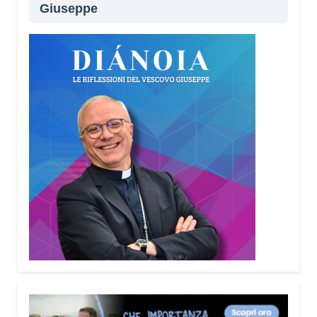
Giuseppe
Lei sta portando questo progetto anche nei
territori.
Sì, sto incontrando tante comunità in tutta Italia.
Ringrazio i comuni, le prefetture e le
amministrazioni che hanno scelto di diffondere il
Vademecum. Tra gli ultimi ad aderire c’è il Comune
di Elmas. Durante questi incontri ribadisco sempre
un concetto: non bisogna avere paura di
denunciare o segnalare anche un semplice
tentativo di truffa. Ogni segnalazione permette alle
forze dell’ordine di organizzare controlli più efficaci
sul territorio.
Lei parla anche delle cosiddette “cinque
bandiere rosse”. Di cosa si tratta?
Sono cinque segnali che devono far scattare
l’allarme: quando qualcuno mette fretta, incute