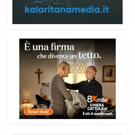
persone, non spaventarle o farle sentire giudicate».
Che cosa contiene il Vademecum?
Non si limita a spiegare cosa sono le truffe.
Propone esempi concreti, segnali d’allarme e
comportamenti utili da adottare. È una guida pratica
che può essere consultata in qualsiasi momento e
che punta soprattutto a prevenire.
Lei pone molta attenzione anche all’aspetto
psicologico del fenomeno.
Sì, perché il truffatore manipola soprattutto le
emozioni. Più che dire semplicemente “non
cliccare” o “non aprire la porta”, ho voluto aiutare le
persone a riconoscere le leve psicologiche
utilizzate dai truffatori: l’urgenza, la paura, il
richiamo all’autorità, la fiducia e l’isolamento.
Comprendere questi meccanismi significa costruire