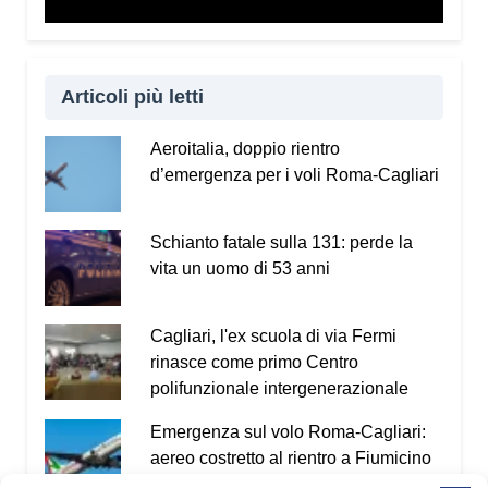
Vademecum dal sito
www.infotruffe.com
, a
condividerlo e a parlarne con i propri familiari. Una
comunità informata è una comunità che sa
proteggere sé stessa e le persone più fragili.
Articoli più letti
Qui l’intervista a Radio Kalaritana.
Aeroitalia, doppio rientro
d’emergenza per i voli Roma-Cagliari
Condividi:
Facebook
X
WhatsApp
Schianto fatale sulla 131: perde la
vita un uomo di 53 anni
LinkedIn
E-mail
Stampa
Cagliari, l'ex scuola di via Fermi
rinasce come primo Centro
polifunzionale intergenerazionale
Emergenza sul volo Roma-Cagliari:
aereo costretto al rientro a Fiumicino