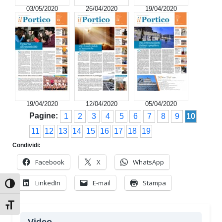
03/05/2020
26/04/2020
19/04/2020
19/04/2020
12/04/2020
05/04/2020
Pagine:
1
2
3
4
5
6
7
8
9
10
11
12
13
14
15
16
17
18
19
Condividi:
Facebook
X
WhatsApp
LinkedIn
E-mail
Stampa
Attiva/disattiva alto contrasto
Attiva/disattiva dimensione testo