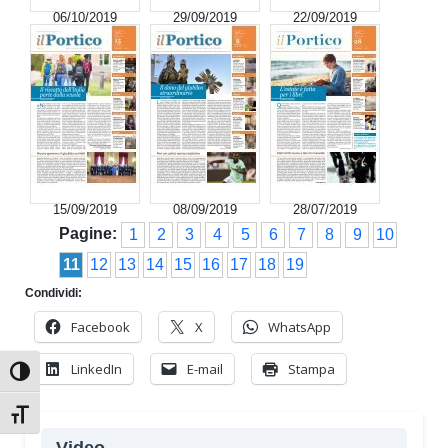
06/10/2019
29/09/2019
22/09/2019
15/09/2019
08/09/2019
28/07/2019
Pagine:
1
2
3
4
5
6
7
8
9
10
11
12
13
14
15
16
17
18
19
Condividi:
Facebook
X
WhatsApp
LinkedIn
E-mail
Stampa
Attiva/disattiva alto contrasto
Attiva/disattiva dimensione testo