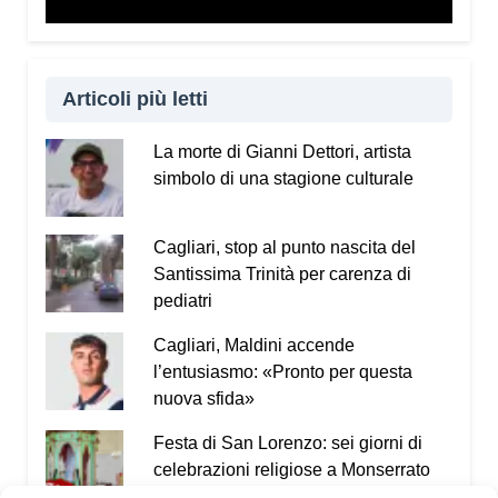
che nasce tra gli operai e il legame con il proprio
luogo di lavoro. Nonostante le difficoltà e la fatica,
quel luogo diventa parte della propria vita, perché
rappresenta il sostentamento e la quotidianità.
Articoli più letti
Sono aspetti umani che spesso vengono
dimenticati quando si parla soltanto di numeri e
La morte di Gianni Dettori, artista
statistiche.
simbolo di una stagione culturale
Che reazione avete avuto dal pubblico,
soprattutto dai ragazzi?
Cagliari, stop al punto nascita del
Santissima Trinità per carenza di
Tre anni fa i ragazzi si sono emozionati molto. È
pediatri
anche per questo che ho deciso di riprendere lo
spettacolo: dura circa cinquanta minuti, è di facile
Cagliari, Maldini accende
fruizione e permette di affrontare questi temi senza
l’entusiasmo: «Pronto per questa
appesantire il pubblico. Ringrazio quindi il Festival
nuova sfida»
Percorsi Teatrali
e Stefano Ledda per avermi voluto
nuovamente a Santulussurgiu. È il terzo anno di
Festa di San Lorenzo: sei giorni di
collaborazione e ne sono particolarmente felice.
celebrazioni religiose a Monserrato