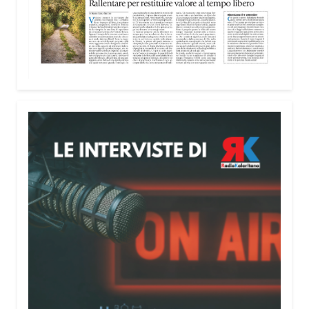
Il Festival
Percorsi Teatrali
del Teatro del Segno è
in corso fino al 16 agosto a Santulussurgiu. Tra i
protagonisti anche Fabrizio Coniglio, che porta in
prima regionale
Al Fuoco
, uno spettacolo dedicato
a due tragedie legate alla sicurezza sul lavoro,
quella di Marcinelle e quella della ThyssenKrupp.
«
Quel titolo
, “Al fuoco”, –
ha detto il protagonista ai
microfoni di Radio Kalaritana
–
ci ricorda come in