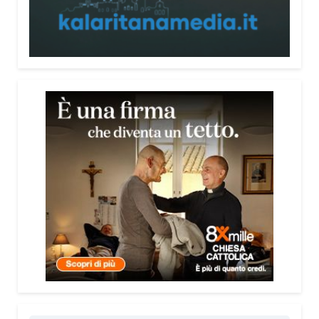
nessuna delle due tragedie le persone hanno avuto
il tempo di gridare “al fuoco”. È successo tutto così
rapidamente che non hanno avuto nemmeno la
possibilità di dare l’allarme. Nel caso di Marcinelle
erano come topi in gabbia: non c’è stato il tempo di
reagire. Il titolo rappresenta quindi quel grido
disperato che, in quelle circostanze, purtroppo non
è mai stato possibile pronunciare.
Due tragedie avvenute in epoche diverse, ma
accomunate da un tema ancora
drammaticamente attuale: la sicurezza sul
lavoro.
Esatto. Parliamo di una tragedia degli anni
Cinquanta che, purtroppo, si è ripetuta nel tempo,
fino alla ThyssenKrupp nel 2007 e oltre. Al centro
c’è sempre la mancanza di attenzione alla
sicurezza e, soprattutto, alla vita delle persone.