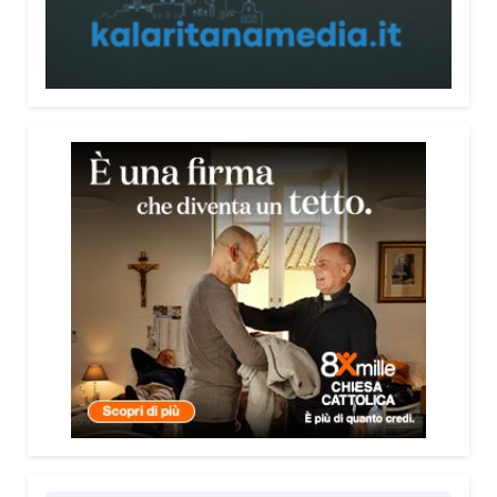
nessuna delle due tragedie le persone hanno avuto
il tempo di gridare “al fuoco”. È successo tutto così
rapidamente che non hanno avuto nemmeno la
possibilità di dare l’allarme. Nel caso di Marcinelle
erano come topi in gabbia: non c’è stato il tempo di
reagire. Il titolo rappresenta quindi quel grido
disperato che, in quelle circostanze, purtroppo non
è mai stato possibile pronunciare.
Due tragedie avvenute in epoche diverse, ma
accomunate da un tema ancora
drammaticamente attuale: la sicurezza sul
lavoro.
Esatto. Parliamo di una tragedia degli anni
Cinquanta che, purtroppo, si è ripetuta nel tempo,
fino alla ThyssenKrupp nel 2007 e oltre. Al centro
c’è sempre la mancanza di attenzione alla
sicurezza e, soprattutto, alla vita delle persone.