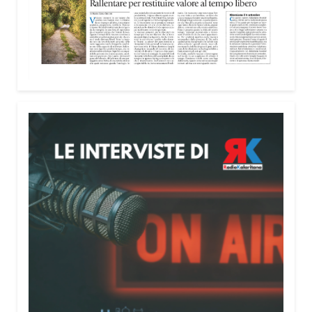
Il Festival
Percorsi Teatrali
del Teatro del Segno è
in corso fino al 16 agosto a Santulussurgiu. Tra i
protagonisti anche Fabrizio Coniglio, che porta in
prima regionale
Al Fuoco
, uno spettacolo dedicato
a due tragedie legate alla sicurezza sul lavoro,
quella di Marcinelle e quella della ThyssenKrupp.
«
Quel titolo
, “Al fuoco”, –
ha detto il protagonista ai
microfoni di Radio Kalaritana
–
ci ricorda come in