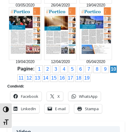
03/05/2020
26/04/2020
19/04/2020
19/04/2020
12/04/2020
05/04/2020
Pagine:
1
2
3
4
5
6
7
8
9
10
11
12
13
14
15
16
17
18
19
Condividi:
Facebook
X
WhatsApp
LinkedIn
E-mail
Stampa
Attiva/disattiva alto contrasto
Attiva/disattiva dimensione testo