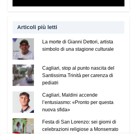
che nasce tra gli operai e il legame con il proprio
luogo di lavoro. Nonostante le difficoltà e la fatica,
quel luogo diventa parte della propria vita, perché
rappresenta il sostentamento e la quotidianità.
Articoli più letti
Sono aspetti umani che spesso vengono
dimenticati quando si parla soltanto di numeri e
La morte di Gianni Dettori, artista
statistiche.
simbolo di una stagione culturale
Che reazione avete avuto dal pubblico,
soprattutto dai ragazzi?
Cagliari, stop al punto nascita del
Santissima Trinità per carenza di
Tre anni fa i ragazzi si sono emozionati molto. È
pediatri
anche per questo che ho deciso di riprendere lo
spettacolo: dura circa cinquanta minuti, è di facile
Cagliari, Maldini accende
fruizione e permette di affrontare questi temi senza
l’entusiasmo: «Pronto per questa
appesantire il pubblico. Ringrazio quindi il Festival
nuova sfida»
Percorsi Teatrali
e Stefano Ledda per avermi voluto
nuovamente a Santulussurgiu. È il terzo anno di
Festa di San Lorenzo: sei giorni di
collaborazione e ne sono particolarmente felice.
celebrazioni religiose a Monserrato