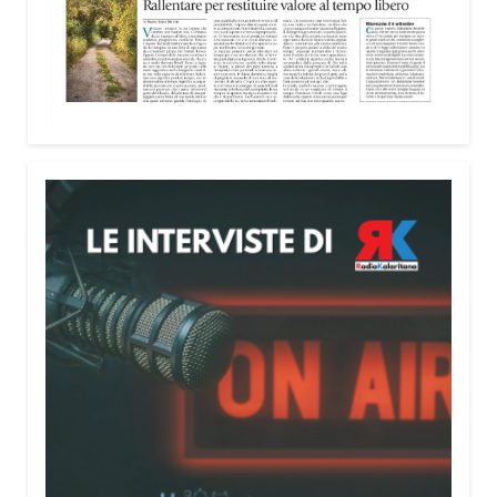
nella costruzione di ponti tra culture e popoli, con
un confronto inserito nel percorso “Cagliari Città
della Pace e del Mediterraneo”, progetto che
promuove il dialogo e la collaborazione tra le
diverse realtà del bacino mediterraneo.
Tra le testimonianze quella di Thea, giovane
libanese del Consiglio dei Giovani del
Mediterraneo della CEI: «Il campo è molto più di
un’esperienza di volontariato: è un’opportunità per
costruire relazioni attraverso il servizio, linguaggio
universale capace di unire persone diverse».
Condividi:
Facebook
X
WhatsApp
LinkedIn
E-mail
Stampa