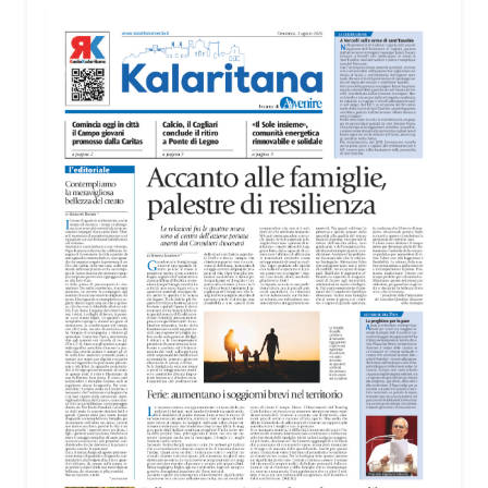
territorio, dall’assistenza agli anziani e alle persone
con disabilità nelle attività dell’OAMI al supporto nei
centri di accoglienza per migranti, dove
contribuiscono anche alla cura degli spazi comuni.
«Prendersi cura degli ambienti significa favorire
accoglienza e dignità», racconta Alessandro
Adimari.
Tra i partecipanti anche i seminaristi, impegnati
accanto agli anziani della casa di riposo Cristo Re.
«Un’esperienza di crescita umana e spirituale che
rafforza la vocazione al servizio», sottolinea
Cristiano Pani.
Il programma dedica spazio anche ai temi della
pace e della cooperazione nel Mediterraneo. Oggi
pomeriggio, alla Mediateca del Mediterraneo
(MEM), l’incontro con l’arcivescovo monsignor
Giuseppe Baturi ha approfondito il ruolo dei giovani