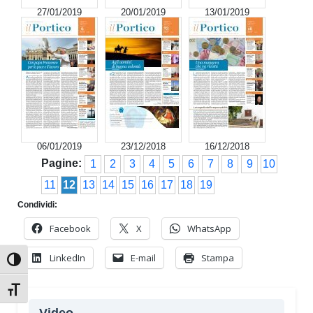
27/01/2019
20/01/2019
13/01/2019
06/01/2019
23/12/2018
16/12/2018
Pagine:
1
2
3
4
5
6
7
8
9
10
11
12
13
14
15
16
17
18
19
Condividi:
Facebook
X
WhatsApp
LinkedIn
E-mail
Stampa
Attiva/disattiva alto contrasto
Attiva/disattiva dimensione testo