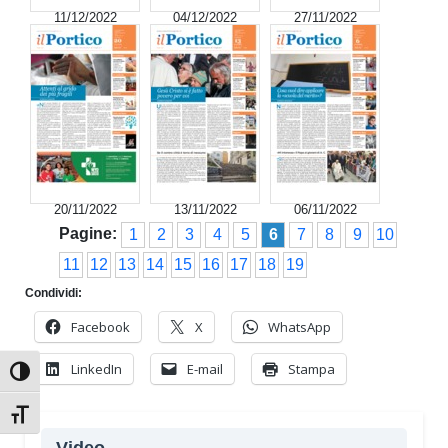
11/12/2022
04/12/2022
27/11/2022
20/11/2022
13/11/2022
06/11/2022
Pagine:
1
2
3
4
5
6
7
8
9
10
11
12
13
14
15
16
17
18
19
Condividi:
Facebook
X
WhatsApp
LinkedIn
E-mail
Stampa
Attiva/disattiva alto contrasto
Attiva/disattiva dimensione testo