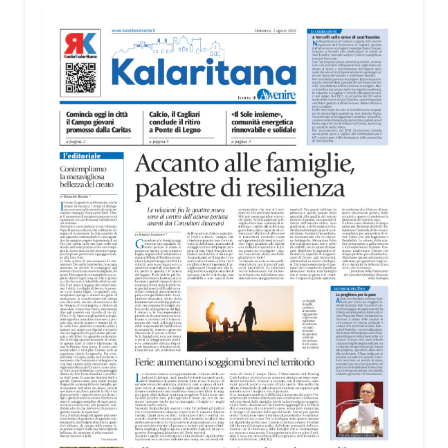
territorio, dall’assistenza agli anziani e alle persone
con disabilità nelle attività dell’OAMI al supporto nei
centri di accoglienza per migranti, dove
contribuiscono anche alla cura degli spazi comuni.
«Prendersi cura degli ambienti significa favorire
accoglienza e dignità», racconta Alessandro
Adimari.
Tra i partecipanti anche i seminaristi, impegnati
accanto agli anziani della casa di riposo Cristo Re.
«Un’esperienza di crescita umana e spirituale che
rafforza la vocazione al servizio», sottolinea
Cristiano Pani.
Il programma dedica spazio anche ai temi della
pace e della cooperazione nel Mediterraneo. Oggi
pomeriggio, alla Mediateca del Mediterraneo
(MEM), l’incontro con l’arcivescovo monsignor
Giuseppe Baturi ha approfondito il ruolo dei giovani