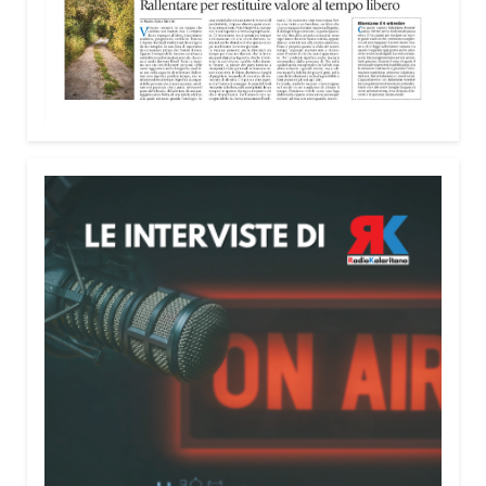
nella costruzione di ponti tra culture e popoli, con
un confronto inserito nel percorso “Cagliari Città
della Pace e del Mediterraneo”, progetto che
promuove il dialogo e la collaborazione tra le
diverse realtà del bacino mediterraneo.
Tra le testimonianze quella di Thea, giovane
libanese del Consiglio dei Giovani del
Mediterraneo della CEI: «Il campo è molto più di
un’esperienza di volontariato: è un’opportunità per
costruire relazioni attraverso il servizio, linguaggio
universale capace di unire persone diverse».
Condividi:
Facebook
X
WhatsApp
LinkedIn
E-mail
Stampa