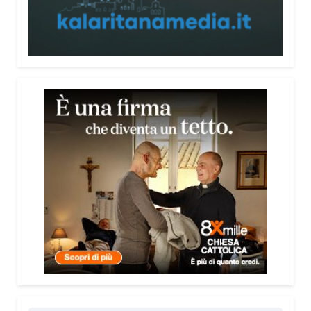
persone, non spaventarle o farle sentire giudicate».
Che cosa contiene il Vademecum?
Non si limita a spiegare cosa sono le truffe.
Propone esempi concreti, segnali d’allarme e
comportamenti utili da adottare. È una guida pratica
che può essere consultata in qualsiasi momento e
che punta soprattutto a prevenire.
Lei pone molta attenzione anche all’aspetto
psicologico del fenomeno.
Sì, perché il truffatore manipola soprattutto le
emozioni. Più che dire semplicemente “non
cliccare” o “non aprire la porta”, ho voluto aiutare le
persone a riconoscere le leve psicologiche
utilizzate dai truffatori: l’urgenza, la paura, il
richiamo all’autorità, la fiducia e l’isolamento.
Comprendere questi meccanismi significa costruire