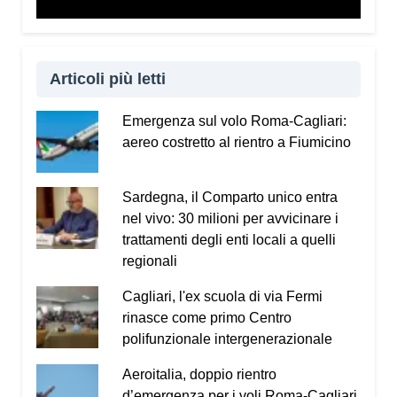
Vademecum dal sito
www.infotruffe.com
, a
condividerlo e a parlarne con i propri familiari. Una
comunità informata è una comunità che sa
proteggere sé stessa e le persone più fragili.
Articoli più letti
Qui l’intervista a Radio Kalaritana.
Emergenza sul volo Roma-Cagliari:
aereo costretto al rientro a Fiumicino
Condividi:
Facebook
X
WhatsApp
Sardegna, il Comparto unico entra
nel vivo: 30 milioni per avvicinare i
LinkedIn
E-mail
Stampa
trattamenti degli enti locali a quelli
regionali
Cagliari, l'ex scuola di via Fermi
rinasce come primo Centro
polifunzionale intergenerazionale
Aeroitalia, doppio rientro
d’emergenza per i voli Roma-Cagliari