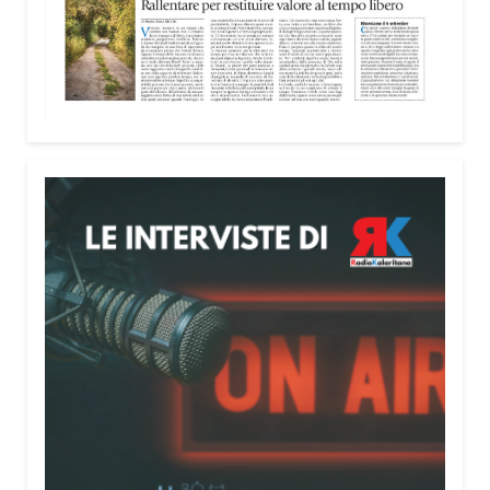
Attenzione alle telefonate
Una pubblicazione di servizio dedicata alla
prevenzione delle truffe ai danni degli anziani e
delle persone più fragili. Si tratta del
Vademecum
contro le truffe
, realizzato da Sergio Cavoli, autore
del libro
Passi di Speranza
e da anni impegnato nel
sostegno alle persone più vulnerabili. «L’idea di
realizzare il Vademecum – ha detto ai microfoni di
Radio Kalaritana – nasce dalla consapevolezza
che le truffe colpiscono soprattutto le persone più
fragili: anziani, malati e persone socialmente
isolate, che spesso vengono lasciate sole e senza
strumenti per difendersi. La mia esperienza
personale e il contatto diretto con chi vive situazioni
di vulnerabilità mi hanno spinto a creare uno
strumento semplice, concreto e facilmente
consultabile. L’obiettivo era accompagnare le