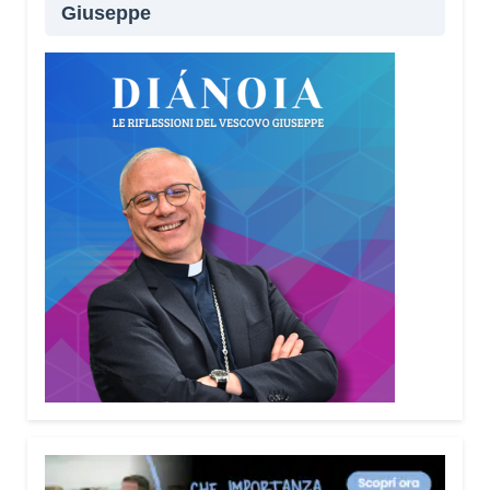
Giuseppe
Lei sta portando questo progetto anche nei
territori.
Sì, sto incontrando tante comunità in tutta Italia.
Ringrazio i comuni, le prefetture e le
amministrazioni che hanno scelto di diffondere il
Vademecum. Tra gli ultimi ad aderire c’è il Comune
di Elmas. Durante questi incontri ribadisco sempre
un concetto: non bisogna avere paura di
denunciare o segnalare anche un semplice
tentativo di truffa. Ogni segnalazione permette alle
forze dell’ordine di organizzare controlli più efficaci
sul territorio.
Lei parla anche delle cosiddette “cinque
bandiere rosse”. Di cosa si tratta?
Sono cinque segnali che devono far scattare
l’allarme: quando qualcuno mette fretta, incute