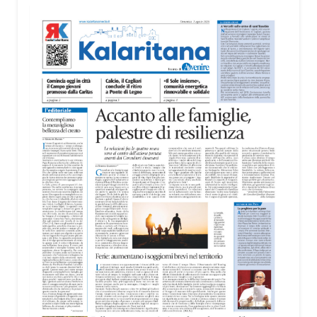
territorio, dall’assistenza agli anziani e alle persone
con disabilità nelle attività dell’OAMI al supporto nei
centri di accoglienza per migranti, dove
contribuiscono anche alla cura degli spazi comuni.
«Prendersi cura degli ambienti significa favorire
accoglienza e dignità», racconta Alessandro
Adimari.
Tra i partecipanti anche i seminaristi, impegnati
accanto agli anziani della casa di riposo Cristo Re.
«Un’esperienza di crescita umana e spirituale che
rafforza la vocazione al servizio», sottolinea
Cristiano Pani.
Il programma dedica spazio anche ai temi della
pace e della cooperazione nel Mediterraneo. Oggi
pomeriggio, alla Mediateca del Mediterraneo
(MEM), l’incontro con l’arcivescovo monsignor
Giuseppe Baturi ha approfondito il ruolo dei giovani