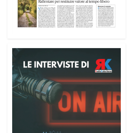
nella costruzione di ponti tra culture e popoli, con
un confronto inserito nel percorso “Cagliari Città
della Pace e del Mediterraneo”, progetto che
promuove il dialogo e la collaborazione tra le
diverse realtà del bacino mediterraneo.
Tra le testimonianze quella di Thea, giovane
libanese del Consiglio dei Giovani del
Mediterraneo della CEI: «Il campo è molto più di
un’esperienza di volontariato: è un’opportunità per
costruire relazioni attraverso il servizio, linguaggio
universale capace di unire persone diverse».
Condividi:
Facebook
X
WhatsApp
LinkedIn
E-mail
Stampa