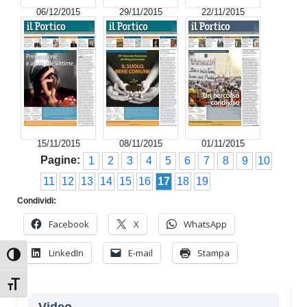
06/12/2015
29/11/2015
22/11/2015
15/11/2015
08/11/2015
01/11/2015
Pagine:
1
2
3
4
5
6
7
8
9
10
11
12
13
14
15
16
17
18
19
Condividi:
Facebook
X
WhatsApp
LinkedIn
E-mail
Stampa
Attiva/disattiva alto contrasto
Attiva/disattiva dimensione testo