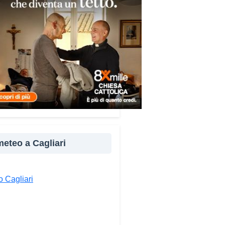
re e popoli, con un confronto
ito nel percorso “Cagliari Città
 Pace e del Mediterraneo”,
tto che promuove il dialogo e
llaborazione tra le diverse
à del bacino mediterraneo.
e testimonianze quella di Thea,
ne libanese del Consiglio dei
ni del Mediterraneo della CEI:
ampo è molto più di
perienza di volontariato: è
 meteo a Cagliari
portunità per costruire relazioni
verso il servizio, linguaggio
rsale capace di unire persone
 Cagliari
se».
ndividi: