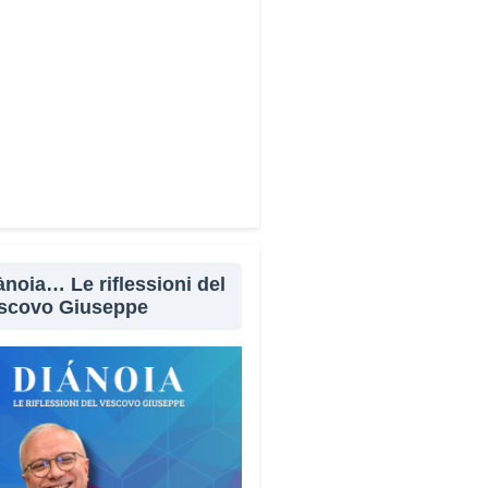
Facebook
X
WhatsApp
LinkedIn
E-mail
Stampa
ànoia… Le riflessioni del
scovo Giuseppe