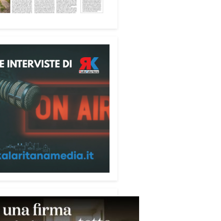
fica favorire accoglienza e
tà», racconta Alessandro
ri.
 partecipanti anche i seminaristi,
nati accanto agli anziani della
di riposo Cristo Re.
sperienza di crescita umana e
tuale che rafforza la vocazione
rvizio», sottolinea Cristiano
rogramma dedica spazio anche
mi della pace e della
razione nel Mediterraneo.
pomeriggio, alla Mediateca del
erraneo (MEM), l’incontro con
civescovo monsignor Giuseppe
i ha approfondito il ruolo dei
ni nella costruzione di ponti tra