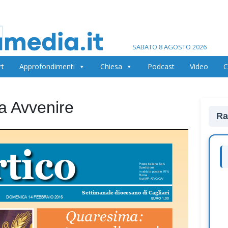
SABATO 8 AGOSTO 2026
rt
Approfondimenti
Chiesa
Podcast
Video
C
na Avvenire
Ra