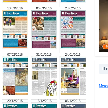
cultu
13/03/2016
06/03/2016
28/02/2016
inser
della
proge
la co
realt
Tra l
giova
Giova
07/02/2016
31/01/2016
24/01/2016
«Il c
un’es
Il
un’op
attra
unive
Meteo
diver
Co
20/12/2015
13/12/2015
06/12/2015