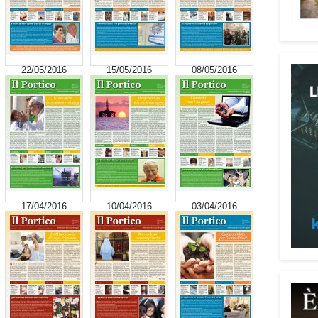
signi
digni
Adima
Tra i
22/05/2016
15/05/2016
08/05/2016
impeg
casa 
«Un’e
spiri
al se
Pani.
Il p
17/04/2016
10/04/2016
03/04/2016
ai te
coope
Oggi 
Medit
l’ar
Batur
giova