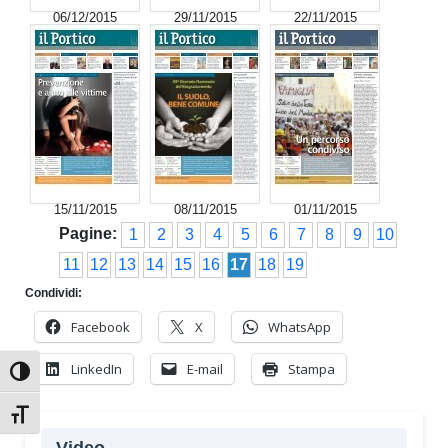
06/12/2015
29/11/2015
22/11/2015
15/11/2015
08/11/2015
01/11/2015
Pagine:
1
2
3
4
5
6
7
8
9
10
11
12
13
14
15
16
17
18
19
Condividi:
Facebook
X
WhatsApp
LinkedIn
E-mail
Stampa
Attiva/disattiva alto contrasto
Attiva/disattiva dimensione testo