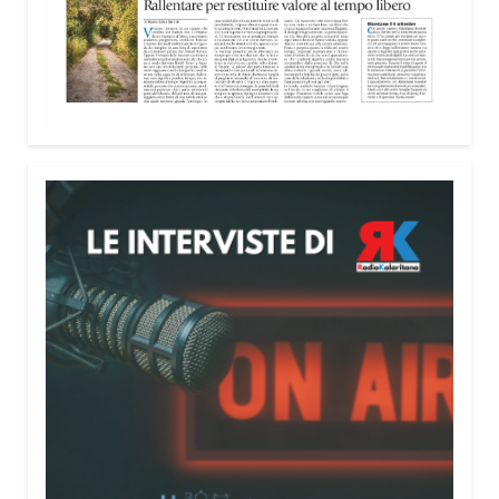
nella costruzione di ponti tra culture e popoli, con
un confronto inserito nel percorso “Cagliari Città
della Pace e del Mediterraneo”, progetto che
promuove il dialogo e la collaborazione tra le
diverse realtà del bacino mediterraneo.
Tra le testimonianze quella di Thea, giovane
libanese del Consiglio dei Giovani del
Mediterraneo della CEI: «Il campo è molto più di
un’esperienza di volontariato: è un’opportunità per
costruire relazioni attraverso il servizio, linguaggio
universale capace di unire persone diverse».
Condividi:
Facebook
X
WhatsApp
LinkedIn
E-mail
Stampa