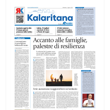
territorio, dall’assistenza agli anziani e alle persone
con disabilità nelle attività dell’OAMI al supporto nei
centri di accoglienza per migranti, dove
contribuiscono anche alla cura degli spazi comuni.
«Prendersi cura degli ambienti significa favorire
accoglienza e dignità», racconta Alessandro
Adimari.
Tra i partecipanti anche i seminaristi, impegnati
accanto agli anziani della casa di riposo Cristo Re.
«Un’esperienza di crescita umana e spirituale che
rafforza la vocazione al servizio», sottolinea
Cristiano Pani.
Il programma dedica spazio anche ai temi della
pace e della cooperazione nel Mediterraneo. Oggi
pomeriggio, alla Mediateca del Mediterraneo
(MEM), l’incontro con l’arcivescovo monsignor
Giuseppe Baturi ha approfondito il ruolo dei giovani